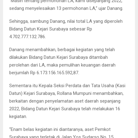
“Masih tentang permohonan LA, kami disepanjang 2022,
sedang menyelesaikan 13 permohonan LA,” ujar Danang.
Sehingga, sambung Danang, nilai total LA yang diperoleh
Bidang Datun Kejari Surabaya sebesar Rp
4.702.777.132.786.
Danang menambahkan, berbagai kegiatan yang telah
dilakukan Bidang Datun Kejari Surabaya ditambah
perolehan dari LA, maka pemulihan keuangan daerah
berjumlah Rp 6.173.156.165.592,87.
Sementara itu Kepala Seksi Perdata dan Tata Usaha (Kasi
Datun) Kejari Surabaya, Rollana Mumpuni menambahkan,
berkaitan dengan penyelamatan aset daerah sepanjang
2022, Bidang Datun Kejari Surabaya telah melakukan 16
kegiatan.
“Enam belas kegiatan ini diantaranya, aset Pemkot
Surabaya yang terletak di Jalan Yos Sudarso No. 15