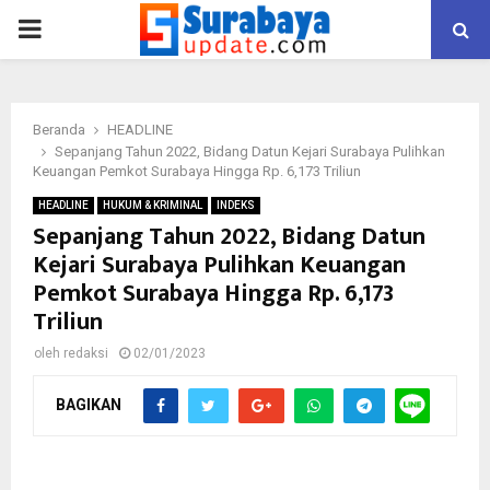
PRIMARY
MENU
Beranda
HEADLINE
Sepanjang Tahun 2022, Bidang Datun Kejari Surabaya Pulihkan
Keuangan Pemkot Surabaya Hingga Rp. 6,173 Triliun
HEADLINE
HUKUM & KRIMINAL
INDEKS
Sepanjang Tahun 2022, Bidang Datun
Kejari Surabaya Pulihkan Keuangan
Pemkot Surabaya Hingga Rp. 6,173
Triliun
oleh
redaksi
02/01/2023
BAGIKAN
Kajari Surabaya, Danang Suryo Wibowo saat memaparkan
capaian kinerja Bidang Datun selama 20222. (FOTO :
parlin/surabayaupdate.com)