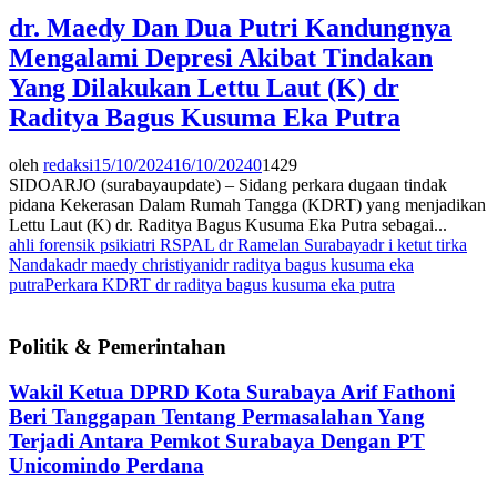
dr. Maedy Dan Dua Putri Kandungnya
Mengalami Depresi Akibat Tindakan
Yang Dilakukan Lettu Laut (K) dr
Raditya Bagus Kusuma Eka Putra
oleh
redaksi
15/10/2024
16/10/2024
0
1429
SIDOARJO (surabayaupdate) – Sidang perkara dugaan tindak
pidana Kekerasan Dalam Rumah Tangga (KDRT) yang menjadikan
Lettu Laut (K) dr. Raditya Bagus Kusuma Eka Putra sebagai...
ahli forensik psikiatri RSPAL dr Ramelan Surabaya
dr i ketut tirka
Nandaka
dr maedy christiyani
dr raditya bagus kusuma eka
putra
Perkara KDRT dr raditya bagus kusuma eka putra
Politik & Pemerintahan
Wakil Ketua DPRD Kota Surabaya Arif Fathoni
Beri Tanggapan Tentang Permasalahan Yang
Terjadi Antara Pemkot Surabaya Dengan PT
Unicomindo Perdana