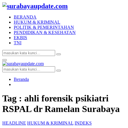
BERANDA
HUKUM & KRIMINAL
POLITIK & PEMERINTAHAN
PENDIDIKAN & KESEHATAN
EKBIS
TNI
Search
Search
for:
Facebook
Twitter
Youtube
Primary
Menu
Search
Search
for:
Beranda
Tag : ahli forensik psikiatri
RSPAL dr Ramelan Surabaya
HEADLINE
HUKUM & KRIMINAL
INDEKS