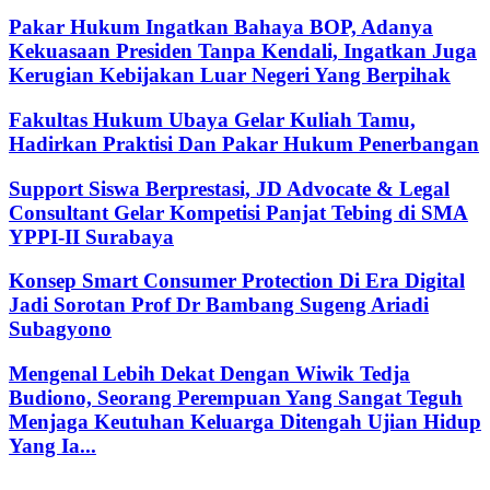
Pakar Hukum Ingatkan Bahaya BOP, Adanya
Kekuasaan Presiden Tanpa Kendali, Ingatkan Juga
Kerugian Kebijakan Luar Negeri Yang Berpihak
Fakultas Hukum Ubaya Gelar Kuliah Tamu,
Hadirkan Praktisi Dan Pakar Hukum Penerbangan
Support Siswa Berprestasi, JD Advocate & Legal
Consultant Gelar Kompetisi Panjat Tebing di SMA
YPPI-II Surabaya
Konsep Smart Consumer Protection Di Era Digital
Jadi Sorotan Prof Dr Bambang Sugeng Ariadi
Subagyono
Mengenal Lebih Dekat Dengan Wiwik Tedja
Budiono, Seorang Perempuan Yang Sangat Teguh
Menjaga Keutuhan Keluarga Ditengah Ujian Hidup
Yang Ia...