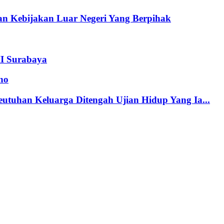
n Kebijakan Luar Negeri Yang Berpihak
II Surabaya
no
tuhan Keluarga Ditengah Ujian Hidup Yang Ia...