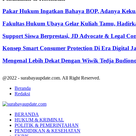
Pakar Hukum Ingatkan Bahaya BOP, Adanya Kekuasa
Fakultas Hukum Ubaya Gelar Kuliah Tamu, Hadirk
Support Siswa Berprestasi, JD Advocate & Legal Co
Konsep Smart Consumer Protection Di Era Digital 
Mengenal Lebih Dekat Dengan Wiwik Tedja Budiono
@2022 - surabayaupdate.com. All Right Reserved.
Beranda
Redaksi
Facebook
Twitter
Youtube
BERANDA
HUKUM & KRIMINAL
POLITIK & PEMERINTAHAN
PENDIDIKAN & KESEHATAN