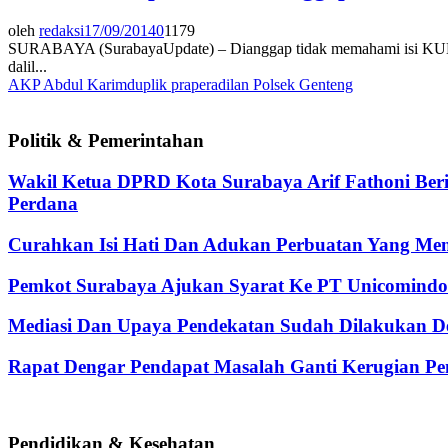
oleh
redaksi
17/09/2014
0
1179
SURABAYA (SurabayaUpdate) – Dianggap tidak memahami isi KUHAP,
dalil...
AKP Abdul Karim
duplik praperadilan Polsek Genteng
Politik & Pemerintahan
Wakil Ketua DPRD Kota Surabaya Arif Fathoni Ber
Perdana
Curahkan Isi Hati Dan Adukan Perbuatan Yang Me
Pemkot Surabaya Ajukan Syarat Ke PT Unicomindo 
Mediasi Dan Upaya Pendekatan Sudah Dilakukan De
Rapat Dengar Pendapat Masalah Ganti Kerugian Pen
Pendidikan & Kesehatan