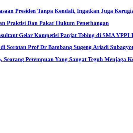
an Presiden Tanpa Kendali, Ingatkan Juga Kerugia
an Praktisi Dan Pakar Hukum Penerbangan
nsultant Gelar Kompetisi Panjat Tebing di SMA YPPI-
Jadi Sorotan Prof Dr Bambang Sugeng Ariadi Subagyo
, Seorang Perempuan Yang Sangat Teguh Menjaga Keu