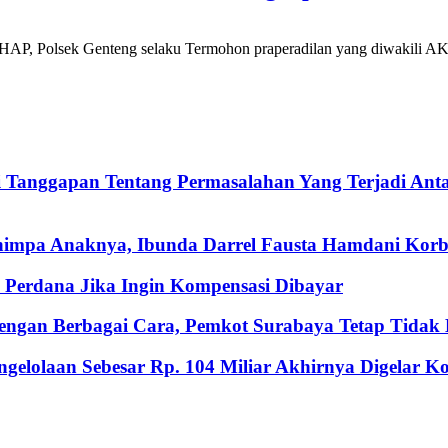
 Polsek Genteng selaku Termohon praperadilan yang diwakili AKP.
i Tanggapan Tentang Permasalahan Yang Terjadi An
nimpa Anaknya, Ibunda Darrel Fausta Hamdani Korb
Perdana Jika Ingin Kompensasi Dibayar
ngan Berbagai Cara, Pemkot Surabaya Tetap Tidak M
gelolaan Sebesar Rp. 104 Miliar Akhirnya Digelar 