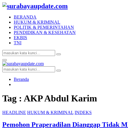
BERANDA
HUKUM & KRIMINAL
POLITIK & PEMERINTAHAN
PENDIDIKAN & KESEHATAN
EKBIS
TNI
Search
Search
for:
Facebook
Twitter
Youtube
Primary
Menu
Search
Search
for:
Beranda
Tag : AKP Abdul Karim
HEADLINE
HUKUM & KRIMINAL
INDEKS
Pemohon Praperadilan Dianggap Tidak 