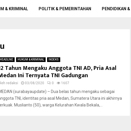
M & KRIMINAL
POLITIK & PEMERINTAHAN
PENDIDIKAN &
su
HEADLINE
HUKUM & KRIMINAL
INDEKS
12 Tahun Mengaku Anggota TNI AD, Pria Asal
Medan Ini Ternyata TNI Gadungan
oleh
redaksi
03/08/2020
0
1607
MEDAN (surabayaupdate) – Dua belas tahun mengaku sebagai
anggota TNI, identitas pria asal Medan, Sumatera Utara ini akhirnya
terkuak. Muslianto (50), warga Kelurahan Kwala Bekala,...