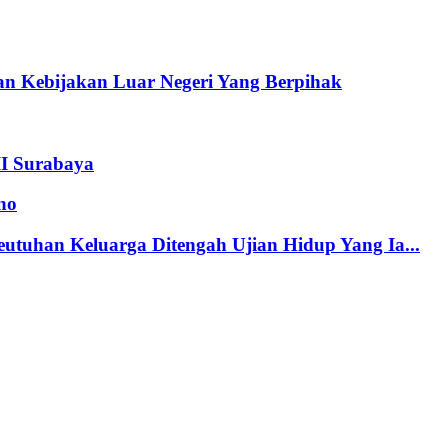
n Kebijakan Luar Negeri Yang Berpihak
II Surabaya
no
tuhan Keluarga Ditengah Ujian Hidup Yang Ia...