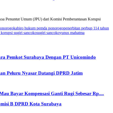
ksa Penuntut Umum (JPU) dari Komisi Pemberantasan Korupsi
Ponorogo
kabiro hukum pemda ponorogo
penerbitan perbup 114 tahun
 korupsi sugiri sancoko
sugiri sancoko
yunus mahatma
tara Pemkot Surabaya Dengan PT Unicomindo
an Peluru Nyasar Datangi DPRD Jatim
au Bayar Kompensasi Ganti Rugi Sebesar Rp....
Komisi B DPRD Kota Surabaya