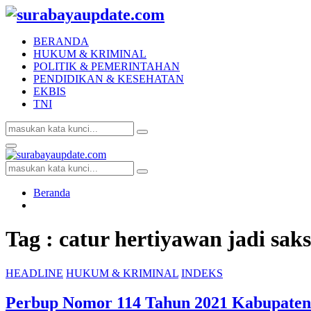
BERANDA
HUKUM & KRIMINAL
POLITIK & PEMERINTAHAN
PENDIDIKAN & KESEHATAN
EKBIS
TNI
Search
Search
for:
Facebook
Twitter
Youtube
Primary
Menu
Search
Search
for:
Beranda
Tag : catur hertiyawan jadi sak
HEADLINE
HUKUM & KRIMINAL
INDEKS
Perbup Nomor 114 Tahun 2021 Kabupaten