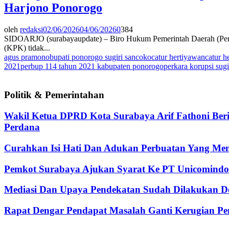
Harjono Ponorogo
oleh
redaksi
02/06/2026
04/06/2026
0
384
SIDOARJO (surabayaupdate) – Biro Hukum Pemerintah Daerah (Pemd
(KPK) tidak...
agus pramono
bupati ponorogo sugiri sancoko
catur hertiyawan
catur h
2021
perbup 114 tahun 2021 kabupaten ponorogo
perkara korupsi sug
Politik & Pemerintahan
Wakil Ketua DPRD Kota Surabaya Arif Fathoni Ber
Perdana
Curahkan Isi Hati Dan Adukan Perbuatan Yang Me
Pemkot Surabaya Ajukan Syarat Ke PT Unicomindo 
Mediasi Dan Upaya Pendekatan Sudah Dilakukan De
Rapat Dengar Pendapat Masalah Ganti Kerugian Pen