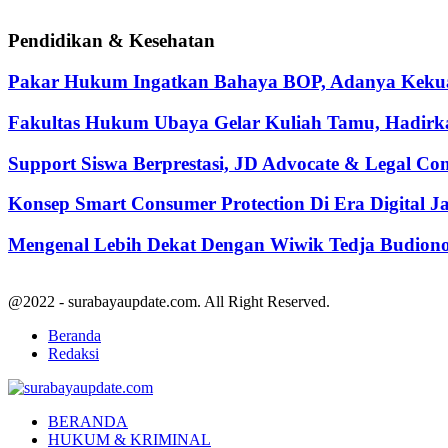
Pendidikan & Kesehatan
Pakar Hukum Ingatkan Bahaya BOP, Adanya Kekuasa
Fakultas Hukum Ubaya Gelar Kuliah Tamu, Hadirk
Support Siswa Berprestasi, JD Advocate & Legal Co
Konsep Smart Consumer Protection Di Era Digital 
Mengenal Lebih Dekat Dengan Wiwik Tedja Budiono
@2022 - surabayaupdate.com. All Right Reserved.
Beranda
Redaksi
Facebook
Twitter
Youtube
BERANDA
HUKUM & KRIMINAL