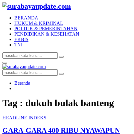
BERANDA
HUKUM & KRIMINAL
POLITIK & PEMERINTAHAN
PENDIDIKAN & KESEHATAN
EKBIS
TNI
Search
Search
for:
Facebook
Twitter
Youtube
Primary
Menu
Search
Search
for:
Beranda
Tag : dukuh bulak banteng
HEADLINE
INDEKS
GARA-GARA 400 RIBU NYAWAPUN