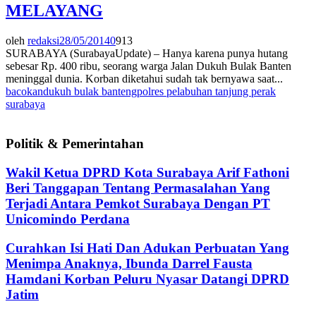
MELAYANG
oleh
redaksi
28/05/2014
0
913
SURABAYA (SurabayaUpdate) – Hanya karena punya hutang
sebesar Rp. 400 ribu, seorang warga Jalan Dukuh Bulak Banten
meninggal dunia. Korban diketahui sudah tak bernyawa saat...
bacokan
dukuh bulak banteng
polres pelabuhan tanjung perak
surabaya
Politik & Pemerintahan
Wakil Ketua DPRD Kota Surabaya Arif Fathoni
Beri Tanggapan Tentang Permasalahan Yang
Terjadi Antara Pemkot Surabaya Dengan PT
Unicomindo Perdana
Curahkan Isi Hati Dan Adukan Perbuatan Yang
Menimpa Anaknya, Ibunda Darrel Fausta
Hamdani Korban Peluru Nyasar Datangi DPRD
Jatim