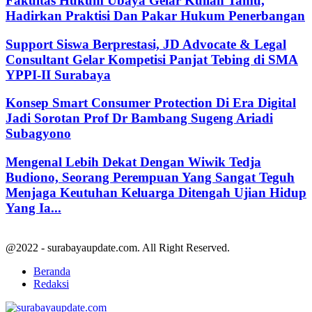
Fakultas Hukum Ubaya Gelar Kuliah Tamu,
Hadirkan Praktisi Dan Pakar Hukum Penerbangan
Support Siswa Berprestasi, JD Advocate & Legal
Consultant Gelar Kompetisi Panjat Tebing di SMA
YPPI-II Surabaya
Konsep Smart Consumer Protection Di Era Digital
Jadi Sorotan Prof Dr Bambang Sugeng Ariadi
Subagyono
Mengenal Lebih Dekat Dengan Wiwik Tedja
Budiono, Seorang Perempuan Yang Sangat Teguh
Menjaga Keutuhan Keluarga Ditengah Ujian Hidup
Yang Ia...
@2022 - surabayaupdate.com. All Right Reserved.
Beranda
Redaksi