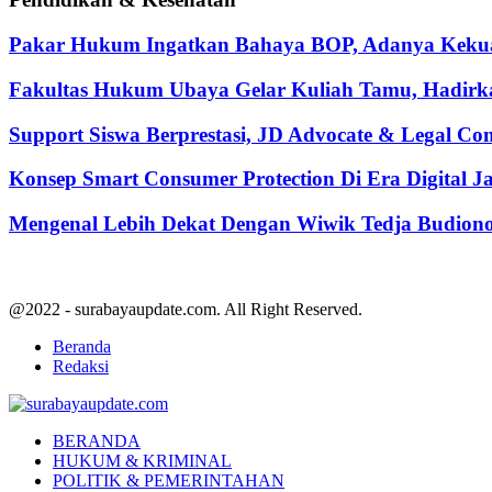
Pakar Hukum Ingatkan Bahaya BOP, Adanya Kekuasa
Fakultas Hukum Ubaya Gelar Kuliah Tamu, Hadirk
Support Siswa Berprestasi, JD Advocate & Legal Co
Konsep Smart Consumer Protection Di Era Digital 
Mengenal Lebih Dekat Dengan Wiwik Tedja Budiono
@2022 - surabayaupdate.com. All Right Reserved.
Beranda
Redaksi
Facebook
Twitter
Youtube
BERANDA
HUKUM & KRIMINAL
POLITIK & PEMERINTAHAN