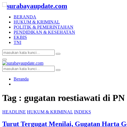
BERANDA
HUKUM & KRIMINAL
POLITIK & PEMERINTAHAN
PENDIDIKAN & KESEHATAN
EKBIS
TNI
Search
Search
for:
Facebook
Twitter
Youtube
Primary
Menu
Search
Search
for:
Beranda
Tag : gugatan roestiawati di P
HEADLINE
HUKUM & KRIMINAL
INDEKS
Turut Tergugat Menilai, Gugatan Harta G