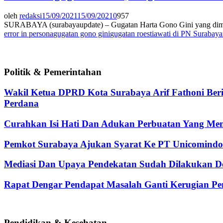
oleh
redaksi
15/09/2021
15/09/2021
0
957
SURABAYA (surabayaupdate) – Gugatan Harta Gono Gini yang dimohon
error in persona
gugatan gono gini
gugatan roestiawati di PN Surabaya
Politik & Pemerintahan
Wakil Ketua DPRD Kota Surabaya Arif Fathoni Ber
Perdana
Curahkan Isi Hati Dan Adukan Perbuatan Yang Me
Pemkot Surabaya Ajukan Syarat Ke PT Unicomindo 
Mediasi Dan Upaya Pendekatan Sudah Dilakukan De
Rapat Dengar Pendapat Masalah Ganti Kerugian Pen
Pendidikan & Kesehatan