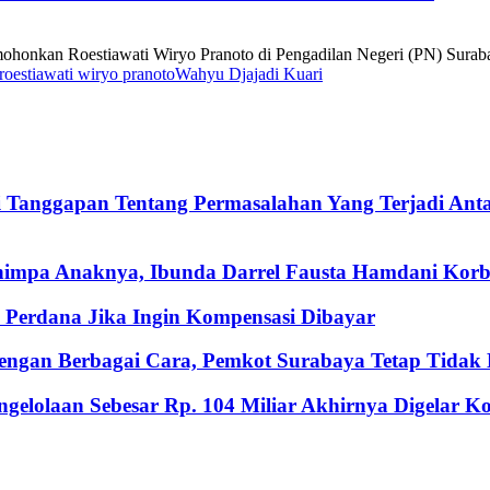
kan Roestiawati Wiryo Pranoto di Pengadilan Negeri (PN) Surabaya d
roestiawati wiryo pranoto
Wahyu Djajadi Kuari
i Tanggapan Tentang Permasalahan Yang Terjadi An
nimpa Anaknya, Ibunda Darrel Fausta Hamdani Korb
Perdana Jika Ingin Kompensasi Dibayar
ngan Berbagai Cara, Pemkot Surabaya Tetap Tidak M
gelolaan Sebesar Rp. 104 Miliar Akhirnya Digelar 