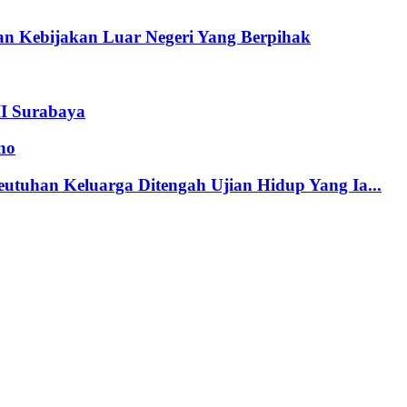
n Kebijakan Luar Negeri Yang Berpihak
II Surabaya
no
tuhan Keluarga Ditengah Ujian Hidup Yang Ia...