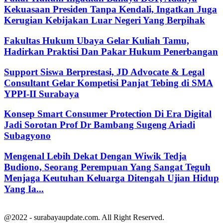
Kekuasaan Presiden Tanpa Kendali, Ingatkan Juga
Kerugian Kebijakan Luar Negeri Yang Berpihak
Fakultas Hukum Ubaya Gelar Kuliah Tamu,
Hadirkan Praktisi Dan Pakar Hukum Penerbangan
Support Siswa Berprestasi, JD Advocate & Legal
Consultant Gelar Kompetisi Panjat Tebing di SMA
YPPI-II Surabaya
Konsep Smart Consumer Protection Di Era Digital
Jadi Sorotan Prof Dr Bambang Sugeng Ariadi
Subagyono
Mengenal Lebih Dekat Dengan Wiwik Tedja
Budiono, Seorang Perempuan Yang Sangat Teguh
Menjaga Keutuhan Keluarga Ditengah Ujian Hidup
Yang Ia...
@2022 - surabayaupdate.com. All Right Reserved.