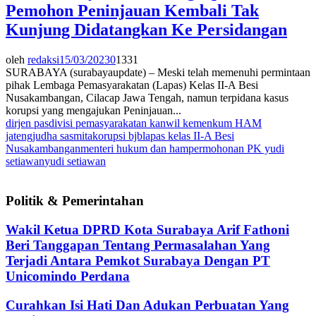
Pemohon Peninjauan Kembali Tak
Kunjung Didatangkan Ke Persidangan
oleh
redaksi
15/03/2023
0
1331
SURABAYA (surabayaupdate) – Meski telah memenuhi permintaan
pihak Lembaga Pemasyarakatan (Lapas) Kelas II-A Besi
Nusakambangan, Cilacap Jawa Tengah, namun terpidana kasus
korupsi yang mengajukan Peninjauan...
dirjen pas
divisi pemasyarakatan kanwil kemenkum HAM
jateng
judha sasmita
korupsi bjb
lapas kelas II-A Besi
Nusakambangan
menteri hukum dan ham
permohonan PK yudi
setiawan
yudi setiawan
Politik & Pemerintahan
Wakil Ketua DPRD Kota Surabaya Arif Fathoni
Beri Tanggapan Tentang Permasalahan Yang
Terjadi Antara Pemkot Surabaya Dengan PT
Unicomindo Perdana
Curahkan Isi Hati Dan Adukan Perbuatan Yang