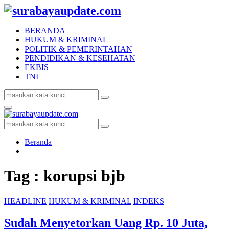
BERANDA
HUKUM & KRIMINAL
POLITIK & PEMERINTAHAN
PENDIDIKAN & KESEHATAN
EKBIS
TNI
Search
Search
for:
Facebook
Twitter
Youtube
Primary
Menu
Search
Search
for:
Beranda
Tag : korupsi bjb
HEADLINE
HUKUM & KRIMINAL
INDEKS
Sudah Menyetorkan Uang Rp. 10 Juta,