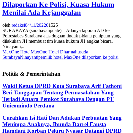
Dilaporkan Ke Polisi, Kuasa Hukum
Menilai Ada Kejanggalan
oleh
redaksi
04/11/2022
0
1525
SURABAYA (surabayaupdate) – Adanya laporan AD ke
Polrestabes Surabaya atas dugaan tindak pidana penipuan yang
dilakukan JH membuat tim kuasa hukum JH angkat bicara.
Ninayanti,...
MaxOne Hotel
MaxOne Hotel Dharmahusada
Surabaya
Ninayanti
pemilik hotel MaxOne dilaporkan ke polisi
Politik & Pemerintahan
Wakil Ketua DPRD Kota Surabaya Arif Fathoni
Beri Tanggapan Tentang Permasalahan Yang
Terjadi Antara Pemkot Surabaya Dengan PT
Unicomindo Perdana
Curahkan Isi Hati Dan Adukan Perbuatan Yang
Menimpa Anaknya, Ibunda Darrel Fausta
Hamdani Korban Peluru Nyasar Datangi DPRD