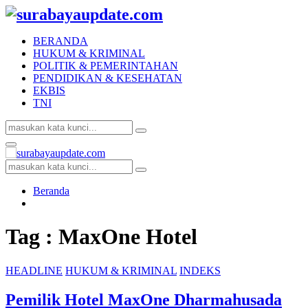
BERANDA
HUKUM & KRIMINAL
POLITIK & PEMERINTAHAN
PENDIDIKAN & KESEHATAN
EKBIS
TNI
Search
Search
for:
Facebook
Twitter
Youtube
Primary
Menu
Search
Search
for:
Beranda
Tag : MaxOne Hotel
HEADLINE
HUKUM & KRIMINAL
INDEKS
Pemilik Hotel MaxOne Dharmahusada