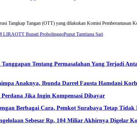
si Tangkap Tangan (OTT) yang dilakukan Komisi Pemberantasan Koru
M LIRA
OTT Bupati Probolinggo
Puput Tantriana Sari
i Tanggapan Tentang Permasalahan Yang Terjadi An
nimpa Anaknya, Ibunda Darrel Fausta Hamdani Korb
Perdana Jika Ingin Kompensasi Dibayar
ngan Berbagai Cara, Pemkot Surabaya Tetap Tidak M
gelolaan Sebesar Rp. 104 Miliar Akhirnya Digelar 