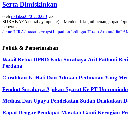
Serta Dimiskinkan
oleh
redaksi
25/01/2022
0
1231
SURABAYA (surabayaupdate) – Menindak lanjuti penangkapan Opera
beberapa...
demo LIRA
dugaan korupsi bupati probolinggo
Hasan Aminuddin
LS
Politik & Pemerintahan
Wakil Ketua DPRD Kota Surabaya Arif Fathoni Ber
Perdana
Curahkan Isi Hati Dan Adukan Perbuatan Yang Me
Pemkot Surabaya Ajukan Syarat Ke PT Unicomindo 
Mediasi Dan Upaya Pendekatan Sudah Dilakukan De
Rapat Dengar Pendapat Masalah Ganti Kerugian Pen