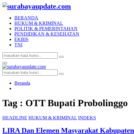
BERANDA
HUKUM & KRIMINAL
POLITIK & PEMERINTAHAN
PENDIDIKAN & KESEHATAN
EKBIS
TNI
Search
Search
for:
Facebook
Twitter
Youtube
Primary
Menu
Search
Search
for:
Beranda
Tag : OTT Bupati Probolinggo
HEADLINE
HUKUM & KRIMINAL
INDEKS
LIRA Dan Elemen Masyarakat Kabupaten 