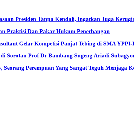
an Presiden Tanpa Kendali, Ingatkan Juga Kerugia
an Praktisi Dan Pakar Hukum Penerbangan
nsultant Gelar Kompetisi Panjat Tebing di SMA YPPI-
Jadi Sorotan Prof Dr Bambang Sugeng Ariadi Subagyo
, Seorang Perempuan Yang Sangat Teguh Menjaga Keu