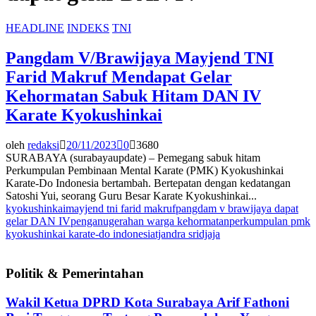
HEADLINE
INDEKS
TNI
Pangdam V/Brawijaya Mayjend TNI
Farid Makruf Mendapat Gelar
Kehormatan Sabuk Hitam DAN IV
Karate Kyokushinkai
oleh
redaksi
20/11/2023
0
3680
SURABAYA (surabayaupdate) – Pemegang sabuk hitam
Perkumpulan Pembinaan Mental Karate (PMK) Kyokushinkai
Karate-Do Indonesia bertambah. Bertepatan dengan kedatangan
Satoshi Yui, seorang Guru Besar Karate Kyokushinkai...
kyokushinkai
mayjend tni farid makruf
pangdam v brawijaya dapat
gelar DAN IV
penganugerahan warga kehormatan
perkumpulan pmk
kyokushinkai karate-do indonesia
tjandra sridjaja
Politik & Pemerintahan
Wakil Ketua DPRD Kota Surabaya Arif Fathoni