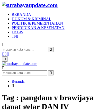
BERANDA
HUKUM & KRIMINAL
POLITIK & PEMERINTAHAN
PENDIDIKAN & KESEHATAN
EKBIS
TNI
Search
for:
Search
Facebook
Twitter
Youtube
Primary
Menu
Search
for:
Search
Beranda
Tag : pangdam v brawijaya
dapat gelar DAN IV