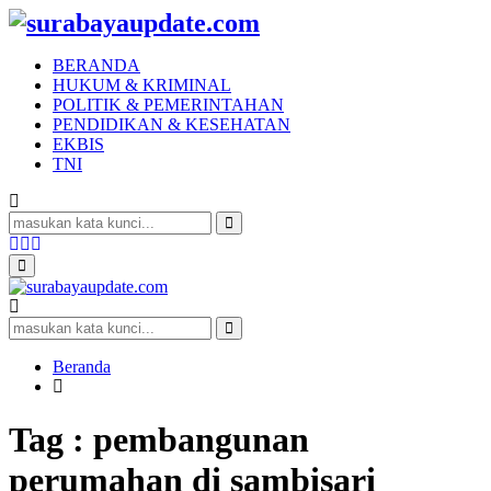
BERANDA
HUKUM & KRIMINAL
POLITIK & PEMERINTAHAN
PENDIDIKAN & KESEHATAN
EKBIS
TNI
Search
for:
Search
Facebook
Twitter
Youtube
Primary
Menu
Search
for:
Search
Beranda
Tag : pembangunan
perumahan di sambisari