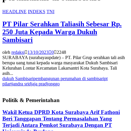
HEADLINE
INDEKS
TNI
PT Pilar Serahkan Taliasih Sebesar Rp.
250 Juta Kepada Warga Dukuh
Sambisari
oleh
redaksi
13/10/2023
0
2248
SURABAYA (surabayaupdate) – PT. Pilar Grup serahkan tali asih
berupa uang tunai kepada warga masyarakat Dukuh Sambisari
Kelurahan Lontar Kecamatan Lakarsantri Kota Surabaya. Tali
asih...
dukuh Sambisari
pembangunan perumahan di sambisari
pt
pilar
tjandra sridjaja pradjonggo
Politik & Pemerintahan
Wakil Ketua DPRD Kota Surabaya Arif Fathoni
Beri Tanggapan Tentang Permasalahan Yang
Terjadi Antara Pemkot Surabaya Dengan PT