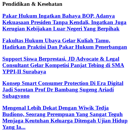
Pendidikan & Kesehatan
Pakar Hukum Ingatkan Bahaya BOP, Adanya
Kekuasaan Presiden Tanpa Kendali, Ingatkan Juga
Kerugian Kebijakan Luar Negeri Yang Berpihak
Fakultas Hukum Ubaya Gelar Kuliah Tamu,
Hadirkan Praktisi Dan Pakar Hukum Penerbangan
Support Siswa Berprestasi, JD Advocate & Legal
Consultant Gelar Kompetisi Panjat Tebing di SMA
YPPI-II Surabaya
Konsep Smart Consumer Protection Di Era Digital
Jadi Sorotan Prof Dr Bambang Sugeng Ariadi
Subagyono
Mengenal Lebih Dekat Dengan Wiwik Tedja
Budiono, Seorang Perempuan Yang Sangat Teguh
Menjaga Keutuhan Keluarga Ditengah Ujian Hidup
Yang Ia...