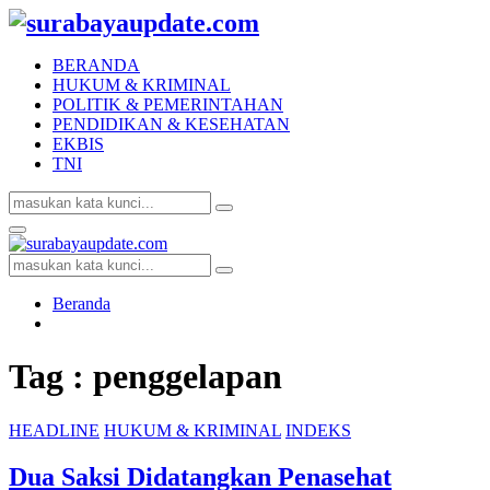
BERANDA
HUKUM & KRIMINAL
POLITIK & PEMERINTAHAN
PENDIDIKAN & KESEHATAN
EKBIS
TNI
Search
Search
for:
Facebook
Twitter
Youtube
Primary
Menu
Search
Search
for:
Beranda
Tag : penggelapan
HEADLINE
HUKUM & KRIMINAL
INDEKS
Dua Saksi Didatangkan Penasehat