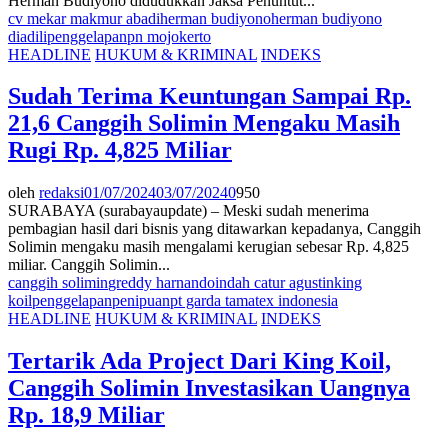
Herman Budiyono didudukkan Jaksa Penuntut...
cv mekar makmur abadi
herman budiyono
herman budiyono
diadili
penggelapan
pn mojokerto
HEADLINE
HUKUM & KRIMINAL
INDEKS
Sudah Terima Keuntungan Sampai Rp.
21,6 Canggih Solimin Mengaku Masih
Rugi Rp. 4,825 Miliar
oleh
redaksi
01/07/2024
03/07/2024
0
950
SURABAYA (surabayaupdate) – Meski sudah menerima
pembagian hasil dari bisnis yang ditawarkan kepadanya, Canggih
Solimin mengaku masih mengalami kerugian sebesar Rp. 4,825
miliar. Canggih Solimin...
canggih solimin
greddy harnando
indah catur agustin
king
koil
penggelapan
penipuan
pt garda tamatex indonesia
HEADLINE
HUKUM & KRIMINAL
INDEKS
Tertarik Ada Project Dari King Koil,
Canggih Solimin Investasikan Uangnya
Rp. 18,9 Miliar