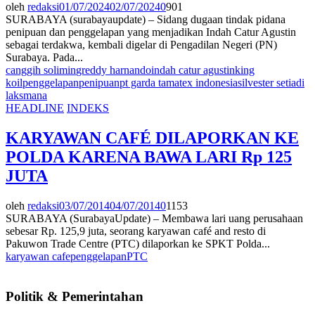
oleh
redaksi
01/07/2024
02/07/2024
0
901
SURABAYA (surabayaupdate) – Sidang dugaan tindak pidana
penipuan dan penggelapan yang menjadikan Indah Catur Agustin
sebagai terdakwa, kembali digelar di Pengadilan Negeri (PN)
Surabaya. Pada...
canggih solimin
greddy harnando
indah catur agustin
king
koil
penggelapan
penipuan
pt garda tamatex indonesia
silvester setiadi
laksmana
HEADLINE
INDEKS
KARYAWAN CAFÉ DILAPORKAN KE
POLDA KARENA BAWA LARI Rp 125
JUTA
oleh
redaksi
03/07/2014
04/07/2014
0
1153
SURABAYA (SurabayaUpdate) – Membawa lari uang perusahaan
sebesar Rp. 125,9 juta, seorang karyawan café and resto di
Pakuwon Trade Centre (PTC) dilaporkan ke SPKT Polda...
karyawan cafe
penggelapan
PTC
Politik & Pemerintahan