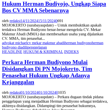
Hukum Herman Budiyojo, Ungkap Siapa
Bos CV MMA Sebenarnya
oleh
redaksi
14/11/2024
15/11/2024
0
691
MOJOKERTO (surabayaupdate) – Untuk membuktikan apakah
terdakwa Herman Budiyono benar-benar mengelola CV. Mekar
Makmur Abadi (MMA) dan membesarkan usaha yang dijalankan
CV. MMA, tim penasehat...
advokat michael
cv mekar makmur abadi
herman budiyono
herman
budiyono diadili
penggelapan
HEADLINE
HUKUM & KRIMINAL
INDEKS
Perkara Herman Budiyono Mulai
Disidangkan Di PN Mojokerto, Tim
Penasehat Hukum Ungkap Adanya
Kejanggalan
oleh
redaksi
01/10/2024
01/10/2024
0
1035
MOJOKERTO (surabayaupdate) – Perkara dugaan tindak pidana
penggelapan yang menjadikan Herman Budiyono sebagai terdakwa,
akhirnya disidangkan. Didampingi tim penasehat hukumnya,