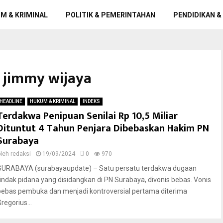
M & KRIMINAL
POLITIK & PEMERINTAHAN
PENDIDIKAN &
s jimmy wijaya
HEADLINE
HUKUM & KRIMINAL
INDEKS
Terdakwa Penipuan Senilai Rp 10,5 Miliar
Dituntut 4 Tahun Penjara Dibebaskan Hakim PN
Surabaya
oleh
redaksi
19/09/2024
0
970
SURABAYA (surabayaupdate) – Satu persatu terdakwa dugaan
tindak pidana yang disidangkan di PN Surabaya, divonis bebas. Vonis
bebas pembuka dan menjadi kontroversial pertama diterima
regorius...