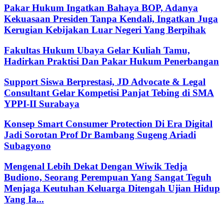
Pakar Hukum Ingatkan Bahaya BOP, Adanya
Kekuasaan Presiden Tanpa Kendali, Ingatkan Juga
Kerugian Kebijakan Luar Negeri Yang Berpihak
Fakultas Hukum Ubaya Gelar Kuliah Tamu,
Hadirkan Praktisi Dan Pakar Hukum Penerbangan
Support Siswa Berprestasi, JD Advocate & Legal
Consultant Gelar Kompetisi Panjat Tebing di SMA
YPPI-II Surabaya
Konsep Smart Consumer Protection Di Era Digital
Jadi Sorotan Prof Dr Bambang Sugeng Ariadi
Subagyono
Mengenal Lebih Dekat Dengan Wiwik Tedja
Budiono, Seorang Perempuan Yang Sangat Teguh
Menjaga Keutuhan Keluarga Ditengah Ujian Hidup
Yang Ia...