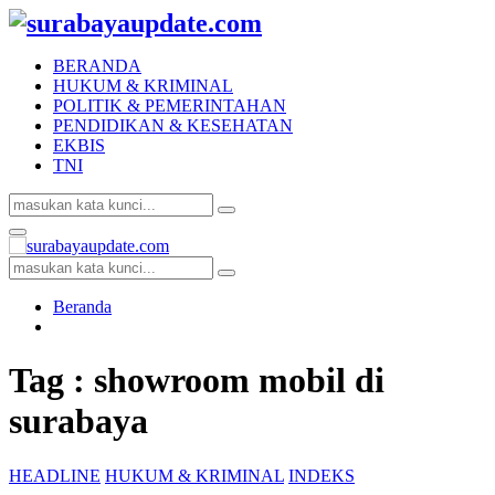
BERANDA
HUKUM & KRIMINAL
POLITIK & PEMERINTAHAN
PENDIDIKAN & KESEHATAN
EKBIS
TNI
Search
Search
for:
Facebook
Twitter
Youtube
Primary
Menu
Search
Search
for:
Beranda
Tag : showroom mobil di
surabaya
HEADLINE
HUKUM & KRIMINAL
INDEKS