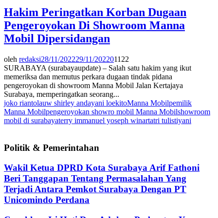
Hakim Peringatkan Korban Dugaan
Pengeroyokan Di Showroom Manna
Mobil Dipersidangan
oleh
redaksi
28/11/2022
29/11/2022
0
1122
SURABAYA (surabayaupdate) – Salah satu hakim yang ikut
memeriksa dan memutus perkara dugaan tindak pidana
pengeroyokan di showroom Manna Mobil Jalan Kertajaya
Surabaya, memperingatkan seorang...
joko rianto
lauw shirley andayani loekito
Manna Mobil
pemilik
Manna Mobil
pengeroyokan showro mobil Manna Mobil
showroom
mobil di surabaya
terry immanuel yoseph winarta
tri tulistiyani
Politik & Pemerintahan
Wakil Ketua DPRD Kota Surabaya Arif Fathoni
Beri Tanggapan Tentang Permasalahan Yang
Terjadi Antara Pemkot Surabaya Dengan PT
Unicomindo Perdana