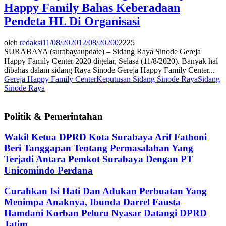
Happy Family Bahas Keberadaan
Pendeta HL Di Organisasi
oleh
redaksi
11/08/2020
12/08/2020
0
2225
SURABAYA (surabayaupdate) – Sidang Raya Sinode Gereja
Happy Family Center 2020 digelar, Selasa (11/8/2020). Banyak hal
dibahas dalam sidang Raya Sinode Gereja Happy Family Center...
Gereja Happy Family Center
Keputusan Sidang Sinode Raya
Sidang
Sinode Raya
Politik & Pemerintahan
Wakil Ketua DPRD Kota Surabaya Arif Fathoni
Beri Tanggapan Tentang Permasalahan Yang
Terjadi Antara Pemkot Surabaya Dengan PT
Unicomindo Perdana
Curahkan Isi Hati Dan Adukan Perbuatan Yang
Menimpa Anaknya, Ibunda Darrel Fausta
Hamdani Korban Peluru Nyasar Datangi DPRD
Jatim