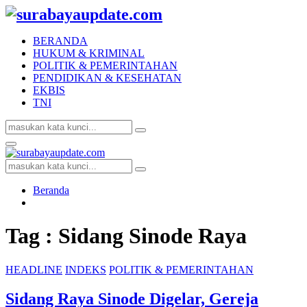
BERANDA
HUKUM & KRIMINAL
POLITIK & PEMERINTAHAN
PENDIDIKAN & KESEHATAN
EKBIS
TNI
Search
Search
for:
Facebook
Twitter
Youtube
Primary
Menu
Search
Search
for:
Beranda
Tag : Sidang Sinode Raya
HEADLINE
INDEKS
POLITIK & PEMERINTAHAN
Sidang Raya Sinode Digelar, Gereja