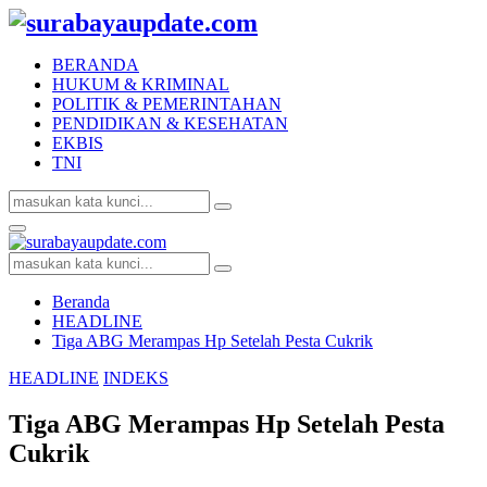
BERANDA
HUKUM & KRIMINAL
POLITIK & PEMERINTAHAN
PENDIDIKAN & KESEHATAN
EKBIS
TNI
Search
Search
for:
Facebook
Twitter
Youtube
Primary
Menu
Search
Search
for:
Beranda
HEADLINE
Tiga ABG Merampas Hp Setelah Pesta Cukrik
HEADLINE
INDEKS
Tiga ABG Merampas Hp Setelah Pesta
Cukrik