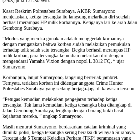
(29/8) pukul 21.30 Wib.
Kasat Reskrim Polrestabes Surabaya, AKBP. Sumaryono
menjelaskan, ketiga tersangka itu langsung melarikan diri setelah
berhasil merampas HP milik korbannya. Ketiganya lari ke arah Jalan
Gembong Surabaya.
“Modus yang mereka gunakan adalah menggertak korbannya
dengan mengatakan bahwa korban sudah melakukan pemukulan
terhadap adik salah satu tersangka. Begitu berhasil merampas HP
milik korban, para tersangka kemudian melarikan diri dengan
mengendarai Yamaha Vixion dengan nopol L 3812 FQ, “ ujar
Sumaryono.
Korbanpun, lanjut Sumaryono, langsung berteriak jambret.
Ternyata, teriakan korban ini didengar anggota Crime Hunter
Polrestabes Surabaya yang sedang berjaga-jaga di kawasan tersebut.
“Petugas kemudian melakukan pengejaran terhadap ketiga
tersangka. Tak lama kemudian, ketiga tersangka bisa ditangkap di
Jalan Gembong Surabaya, lengkap dengan barang bukti hasil
kejahatan mereka, “ ungkap Sumaryono.
Masih menurut Sumaryono, berdasarkan catatan kriminal yang
dimiliki polisi, ketiga tersangka sering beraksi di wilayah Surabaya.
Tercatat ada 5 Tempat Kejadian Perkara (TKP) perampasan yang