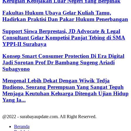
Kerugian Kebijakan Luar Negeri Yang Berpihak
Fakultas Hukum Ubaya Gelar Kuliah Tamu,
Hadirkan Praktisi Dan Pakar Hukum Penerbangan
Support Siswa Berprestasi, JD Advocate & Legal
Consultant Gelar Kompetisi Panjat Tebing di SMA
YPPI-II Surabaya
Konsep Smart Consumer Protection Di Era Digital
Jadi Sorotan Prof Dr Bambang Sugeng Ariadi
Subagyono
Mengenal Lebih Dekat Dengan Wiwik Tedja
Budiono, Seorang Perempuan Yang Sangat Teguh
Menjaga Keutuhan Keluarga Ditengah Ujian Hidup
Yang Ia...
@2022 - surabayaupdate.com. All Right Reserved.
Beranda