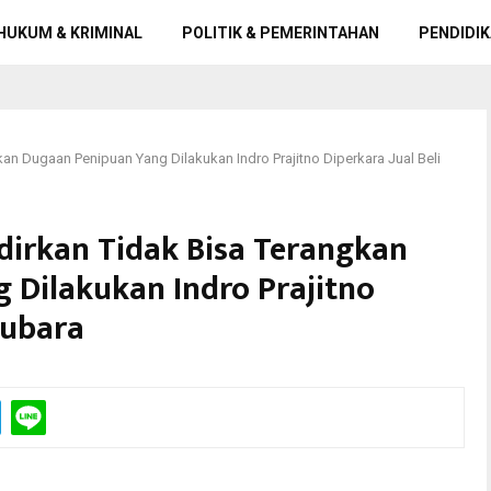
HUKUM & KRIMINAL
POLITIK & PEMERINTAHAN
PENDIDIK
an Dugaan Penipuan Yang Dilakukan Indro Prajitno Diperkara Jual Beli
dirkan Tidak Bisa Terangkan
 Dilakukan Indro Prajitno
tubara
dili di PN Surabaya. (FOTO : parlin/surabayaupdate.com)