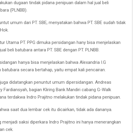
kukan dugaan tindak pidana penipuan dalam hal jual beli
ubara (PLNBB).
nuntut umum dari PT. SBE, menyatakan bahwa PT. SBE sudah tidak
 Hok.
tur Utama PT. PPG dimuka persidangan hany bisa menjelaskan
ual beli batubara antara PT. SBE dengan PT. PLNBB.
sidangan hanya bisa menjelaskan bahwa Alexandria I.G
atubara secara bertahap, yaitu empat kali pencairan.
juga didatangkan penuntut umum dipersidangan. Andreas
y Fardiansyah, bagian Kliring Bank Mandiri cabang G-Walk
ana terdakwa Indro Prajitno melakukan tindak pidana penipuan.
ahwa saat dua lembar cek itu dicairkan, tidak ada dananya.
menjadi saksi diperkara Indro Prajitno ini hanya menerangkan
an cek.