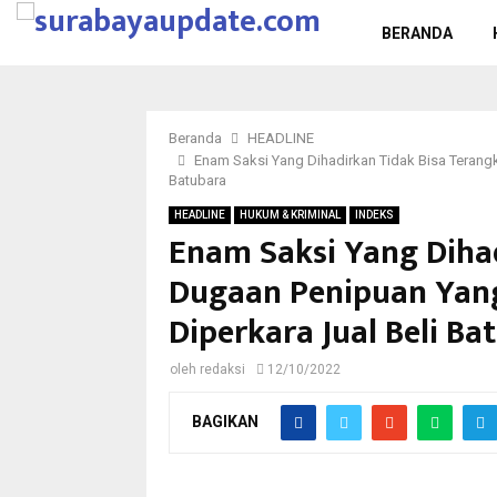
BERANDA
Beranda
HEADLINE
Enam Saksi Yang Dihadirkan Tidak Bisa Terangk
Batubara
HEADLINE
HUKUM & KRIMINAL
INDEKS
Enam Saksi Yang Diha
Dugaan Penipuan Yang
Diperkara Jual Beli Ba
oleh
redaksi
12/10/2022
BAGIKAN
Terdakwa Indro Prajitno saat dia