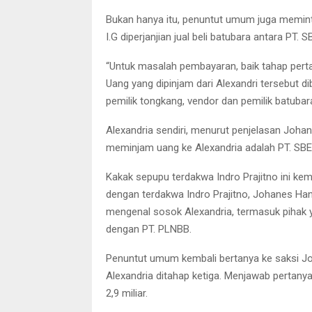
Bukan hanya itu, penuntut umum juga memint
I.G diperjanjian jual beli batubara antara PT.
“Untuk masalah pembayaran, baik tahap perta
Uang yang dipinjam dari Alexandri tersebut d
pemilik tongkang, vendor dan pemilik batuba
Alexandria sendiri, menurut penjelasan Joh
meminjam uang ke Alexandria adalah PT. SBE ya
Kakak sepupu terdakwa Indro Prajitno ini kem
dengan terdakwa Indro Prajitno, Johanes H
mengenal sosok Alexandria, termasuk pihak y
dengan PT. PLNBB.
Penuntut umum kembali bertanya ke saksi J
Alexandria ditahap ketiga. Menjawab pertan
2,9 miliar.