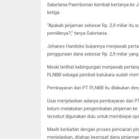
Sabetania Paembonan kembali bertanya ke Jo
ketiga.
“Apakah pinjaman sebesar Rp. 2,9 miliar itu 
pemiliknya?,” tanya Sabetania.
Johanes Handoko bukannya menjawab pertany
penggunaan dana sebesar Rp. 2,9 miliar yang 
Meski terlihat kebingungan menjawab perta
PLNBB sebagai pembeli batubara sudah memb
Pembayaran dari PT. PLNBB itu dilakukan den
Usai menjelaskan adanya pembayaran dari P
belum melakukan pengembalian pinjaman ke A
tersebut digunakan dulu untuk membiayai op
Masih berkaitan dengan proses pencairan pi
menjelaskan, ditahap keempat dana pinjaman y