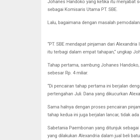
Johanes Handoko yang ketika itu menjabat seb
sebagai Komisaris Utama PT. SBE.
Lalu, bagaimana dengan masalah pemodalanny
Paulus Agustus, Komisaris PT. SBE yang menjad
“PT. SBE mendapat pinjaman dari Alexandria 
itu terbagi dalam empat tahapan,” ungkap J
Tahap pertama, sambung Johanes Handoko, ter
sebesar Rp. 4 miliar.
“Di pencairan tahap pertama ini berjalan deng
pertengahan Juli. Dana yang dikucurkan Alexa
Sama halnya dengan proses pencairan pinj
tahap kedua ini juga berjalan lancar, tidak ad
Sabetania Paembonan yang ditunjuk sebagai
yang dilakukan Alexandria dalam jual beli ba