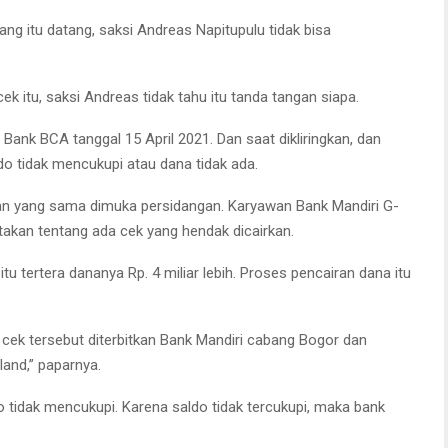
ng itu datang, saksi Andreas Napitupulu tidak bisa
k itu, saksi Andreas tidak tahu itu tanda tangan siapa.
 Bank BCA tanggal 15 April 2021. Dan saat dikliringkan, dan
do tidak mencukupi atau dana tidak ada.
an yang sama dimuka persidangan. Karyawan Bank Mandiri G-
takan tentang ada cek yang hendak dicairkan.
tu tertera dananya Rp. 4 miliar lebih. Proses pencairan dana itu
. cek tersebut diterbitkan Bank Mandiri cabang Bogor dan
land,” paparnya.
ldo tidak mencukupi. Karena saldo tidak tercukupi, maka bank