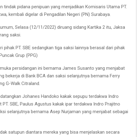
 tindak pidana penipuan yang menjadikan Komisaris Utama PT.
a, kembali digelar di Pengadilan Negeri (PN) Surabaya.
umum, Selasa (12/11/2022) diruang sidang Kartika 2 itu, Jaksa
ang saksi.
ri pihak PT. SBE sedangkan tiga saksi lainnya berasal dari pihak
 Puncak Grup (PPG)
dimuka persidangan ini bernama James Susanto yang menjabat
ang bekerja di Bank BCA dan saksi selanjutnya bernama Ferry
ng G-Walk Citraland.
ndatangkan Johanes Handoko kakak sepupu terdakwa Indro
ut PT. SBE, Paulus Agustus kakak ipar terdakwa Indro Prajitno
aksi selanjutnya bernama Asep Nurjaman yang menjabat sebagai
tidak satupun diantara mereka yang bisa menjelaskan secara