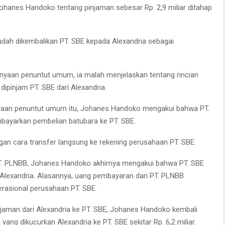
hanes Handoko tentang pinjaman sebesar Rp. 2,9 miliar ditahap
sudah dikembalikan PT. SBE kepada Alexandria sebagai
aan penuntut umum, ia malah menjelaskan tentang rincian
dipinjam PT. SBE dari Alexandria.
nyaan penuntut umum itu, Johanes Handoko mengakui bahwa PT.
ayarkan pembelian batubara ke PT. SBE.
gan cara transfer langsung ke rekening perusahaan PT. SBE.
T. PLNBB, Johanes Handoko akhirnya mengakui bahwa PT. SBE
lexandria. Alasannya, uang pembayaran dari PT. PLNBB
erasional perusahaan PT. SBE.
njaman dari Alexandria ke PT. SBE, Johanes Handoko kembali
ang dikucurkan Alexandria ke PT. SBE sekitar Rp. 6,2 miliar.