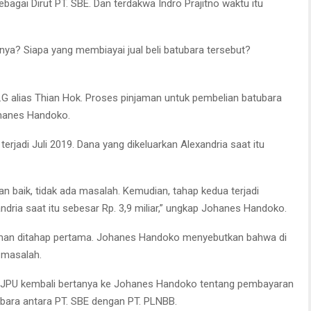
agai Dirut PT. SBE. Dan terdakwa Indro Prajitno waktu itu
a? Siapa yang membiayai jual beli batubara tersebut?
i saksi diperkara Indro Prajitno. (FOTO : parlin/surabayaupdate.com)
I.G alias Thian Hok. Proses pinjaman untuk pembelian batubara
ohanes Handoko.
jadi Juli 2019. Dana yang dikeluarkan Alexandria saat itu
an baik, tidak ada masalah. Kemudian, tahap kedua terjadi
ndria saat itu sebesar Rp. 3,9 miliar,” ungkap Johanes Handoko.
aman ditahap pertama. Johanes Handoko menyebutkan bahwa di
a masalah.
 JPU kembali bertanya ke Johanes Handoko tentang pembayaran
tubara antara PT. SBE dengan PT. PLNBB.