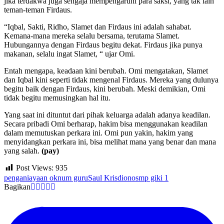
jika terdakwa juga sengaja mempengaruhi para saksi, yang tak lain
teman-teman Firdaus.
“Iqbal, Sakti, Ridho, Slamet dan Firdaus ini adalah sahabat.
Kemana-mana mereka selalu bersama, terutama Slamet.
Hubungannya dengan Firdaus begitu dekat. Firdaus jika punya
makanan, selalu ingat Slamet, “ ujar Omi.
Entah mengapa, keadaan kini berubah. Omi mengatakan, Slamet
dan Iqbal kini seperti tidak mengenal Firdaus. Mereka yang dulunya
begitu baik dengan Firdaus, kini berubah. Meski demikian, Omi
tidak begitu memusingkan hal itu.
Yang saat ini dituntut dari pihak keluarga adalah adanya keadilan.
Secara pribadi Omi berharap, hakim bisa menggunakan keadilan
dalam memutuskan perkara ini. Omi pun yakin, hakim yang
menyidangkan perkara ini, bisa melihat mana yang benar dan mana
yang salah.
(pay)
Post Views:
935
penganiayaan oknum guru
Saul Krisdiono
smp giki 1
Bagikan