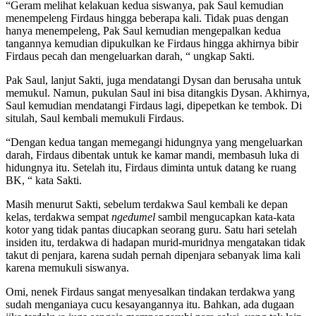
“Geram melihat kelakuan kedua siswanya, pak Saul kemudian
menempeleng Firdaus hingga beberapa kali. Tidak puas dengan
hanya menempeleng, Pak Saul kemudian mengepalkan kedua
tangannya kemudian dipukulkan ke Firdaus hingga akhirnya bibir
Firdaus pecah dan mengeluarkan darah, “ ungkap Sakti.
Pak Saul, lanjut Sakti, juga mendatangi Dysan dan berusaha untuk
memukul. Namun, pukulan Saul ini bisa ditangkis Dysan. Akhirnya,
Saul kemudian mendatangi Firdaus lagi, dipepetkan ke tembok. Di
situlah, Saul kembali memukuli Firdaus.
“Dengan kedua tangan memegangi hidungnya yang mengeluarkan
darah, Firdaus dibentak untuk ke kamar mandi, membasuh luka di
hidungnya itu. Setelah itu, Firdaus diminta untuk datang ke ruang
BK, “ kata Sakti.
Masih menurut Sakti, sebelum terdakwa Saul kembali ke depan
kelas, terdakwa sempat
ngedumel
sambil mengucapkan kata-kata
kotor yang tidak pantas diucapkan seorang guru. Satu hari setelah
insiden itu, terdakwa di hadapan murid-muridnya mengatakan tidak
takut di penjara, karena sudah pernah dipenjara sebanyak lima kali
karena memukuli siswanya.
Omi, nenek Firdaus sangat menyesalkan tindakan terdakwa yang
sudah menganiaya cucu kesayangannya itu. Bahkan, ada dugaan