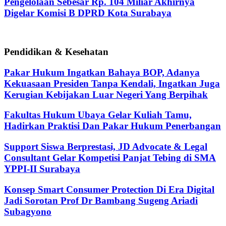
Pengelolaan Sebesar Rp. 104 Miliar Akhirnya
Digelar Komisi B DPRD Kota Surabaya
Pendidikan & Kesehatan
Pakar Hukum Ingatkan Bahaya BOP, Adanya
Kekuasaan Presiden Tanpa Kendali, Ingatkan Juga
Kerugian Kebijakan Luar Negeri Yang Berpihak
Fakultas Hukum Ubaya Gelar Kuliah Tamu,
Hadirkan Praktisi Dan Pakar Hukum Penerbangan
Support Siswa Berprestasi, JD Advocate & Legal
Consultant Gelar Kompetisi Panjat Tebing di SMA
YPPI-II Surabaya
Konsep Smart Consumer Protection Di Era Digital
Jadi Sorotan Prof Dr Bambang Sugeng Ariadi
Subagyono