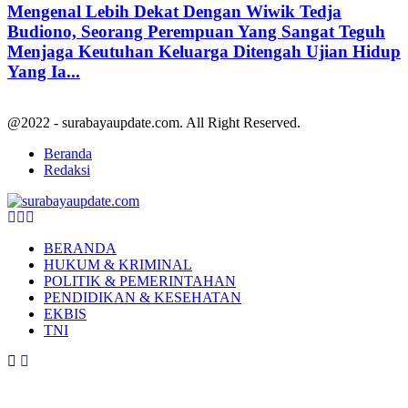
Mengenal Lebih Dekat Dengan Wiwik Tedja
Budiono, Seorang Perempuan Yang Sangat Teguh
Menjaga Keutuhan Keluarga Ditengah Ujian Hidup
Yang Ia...
@2022 - surabayaupdate.com. All Right Reserved.
Beranda
Redaksi
Facebook
Twitter
Youtube
BERANDA
HUKUM & KRIMINAL
POLITIK & PEMERINTAHAN
PENDIDIKAN & KESEHATAN
EKBIS
TNI