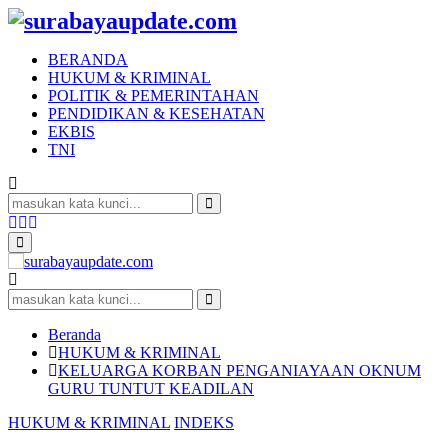
BERANDA
HUKUM & KRIMINAL
POLITIK & PEMERINTAHAN
PENDIDIKAN & KESEHATAN
EKBIS
TNI
Search
for:
Search
Facebook
Twitter
Youtube
Primary
Menu
Search
for:
Search
Beranda
HUKUM & KRIMINAL
KELUARGA KORBAN PENGANIAYAAN OKNUM
GURU TUNTUT KEADILAN
HUKUM & KRIMINAL
INDEKS