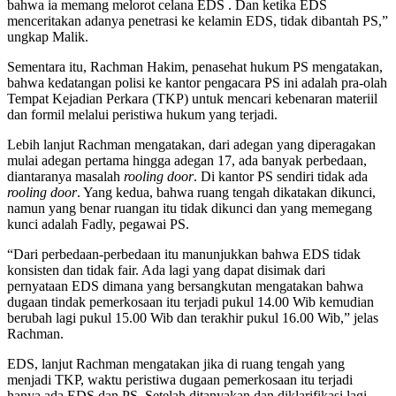
bahwa ia memang melorot celana EDS . Dan ketika EDS
menceritakan adanya penetrasi ke kelamin EDS, tidak dibantah PS,”
ungkap Malik.
Sementara itu, Rachman Hakim, penasehat hukum PS mengatakan,
bahwa kedatangan polisi ke kantor pengacara PS ini adalah pra-olah
Tempat Kejadian Perkara (TKP) untuk mencari kebenaran materiil
dan formil melalui peristiwa hukum yang terjadi.
Lebih lanjut Rachman mengatakan, dari adegan yang diperagakan
mulai adegan pertama hingga adegan 17, ada banyak perbedaan,
diantaranya masalah
rooling door
. Di kantor PS sendiri tidak ada
rooling door
. Yang kedua, bahwa ruang tengah dikatakan dikunci,
namun yang benar ruangan itu tidak dikunci dan yang memegang
kunci adalah Fadly, pegawai PS.
“Dari perbedaan-perbedaan itu manunjukkan bahwa EDS tidak
konsisten dan tidak fair. Ada lagi yang dapat disimak dari
pernyataan EDS dimana yang bersangkutan mengatakan bahwa
dugaan tindak pemerkosaan itu terjadi pukul 14.00 Wib kemudian
berubah lagi pukul 15.00 Wib dan terakhir pukul 16.00 Wib,” jelas
Rachman.
EDS, lanjut Rachman mengatakan jika di ruang tengah yang
menjadi TKP, waktu peristiwa dugaan pemerkosaan itu terjadi
hanya ada EDS dan PS. Setelah ditanyakan dan diklarifikasi lagi,