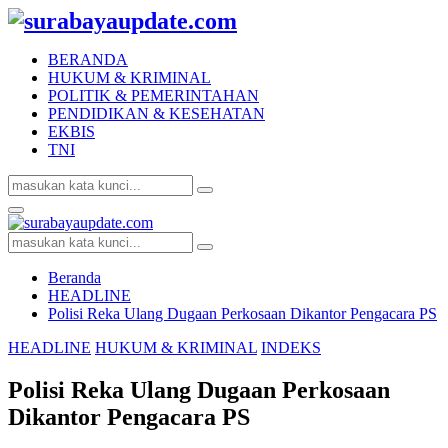
BERANDA
HUKUM & KRIMINAL
POLITIK & PEMERINTAHAN
PENDIDIKAN & KESEHATAN
EKBIS
TNI
Search
Search
for:
Facebook
Twitter
Youtube
Primary
Menu
Search
Search
for:
Beranda
HEADLINE
Polisi Reka Ulang Dugaan Perkosaan Dikantor Pengacara PS
HEADLINE
HUKUM & KRIMINAL
INDEKS
Polisi Reka Ulang Dugaan Perkosaan
Dikantor Pengacara PS