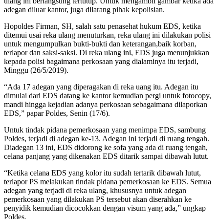
ulang ini berlangsung tertutup. Untuk mengambil gambar ketika ada
adegan diluar kantor, juga dilarang pihak kepolisian.
Hopoldes Firman, SH, salah satu penasehat hukum EDS, ketika
ditemui usai reka ulang menuturkan, reka ulang ini dilakukan polisi
untuk mengumpulkan bukti-bukti dan keterangan,baik korban,
terlapor dan saksi-saksi. Di reka ulang ini, EDS juga menunjukkan
kepada polisi bagaimana perkosaan yang dialaminya itu terjadi,
Minggu (26/5/2019).
“Ada 17 adegan yang diperagakan di reka uang itu. Adegan itu
dimulai dari EDS datang ke kantor kemudian pergi untuk fotocopy,
mandi hingga kejadian adanya perkosaan sebagaimana dilaporkan
EDS,” papar Poldes, Senin (17/6).
Untuk tindak pidana pemerkosaan yang menimpa EDS, sambung
Poldes, terjadi di adegan ke-13. Adegan ini terjadi di ruang tengah.
Diadegan 13 ini, EDS didorong ke sofa yang ada di ruang tengah,
celana panjang yang dikenakan EDS ditarik sampai dibawah lutut.
“Ketika celana EDS yang kolor itu sudah tertarik dibawah lutut,
terlapor PS melakukan tindak pidana pemerkosaan ke EDS. Semua
adegan yang terjadi di reka ulang, khususnya untuk adegan
pemerkosaan yang dilakukan PS tersebut akan diserahkan ke
penyidik kemudian dicocokkan dengan visum yang ada,” ungkap
Poldes.