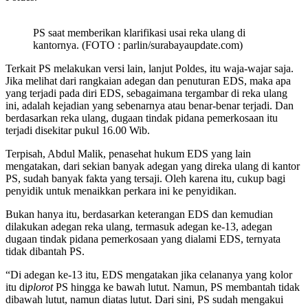
PS saat memberikan klarifikasi usai reka ulang di
kantornya. (FOTO : parlin/surabayaupdate.com)
Terkait PS melakukan versi lain, lanjut Poldes, itu waja-wajar saja.
Jika melihat dari rangkaian adegan dan penuturan EDS, maka apa
yang terjadi pada diri EDS, sebagaimana tergambar di reka ulang
ini, adalah kejadian yang sebenarnya atau benar-benar terjadi. Dan
berdasarkan reka ulang, dugaan tindak pidana pemerkosaan itu
terjadi disekitar pukul 16.00 Wib.
Terpisah, Abdul Malik, penasehat hukum EDS yang lain
mengatakan, dari sekian banyak adegan yang direka ulang di kantor
PS, sudah banyak fakta yang tersaji. Oleh karena itu, cukup bagi
penyidik untuk menaikkan perkara ini ke penyidikan.
Bukan hanya itu, berdasarkan keterangan EDS dan kemudian
dilakukan adegan reka ulang, termasuk adegan ke-13, adegan
dugaan tindak pidana pemerkosaan yang dialami EDS, ternyata
tidak dibantah PS.
“Di adegan ke-13 itu, EDS mengatakan jika celananya yang kolor
itu di
plorot
PS hingga ke bawah lutut. Namun, PS membantah tidak
dibawah lutut, namun diatas lutut. Dari sini, PS sudah mengakui