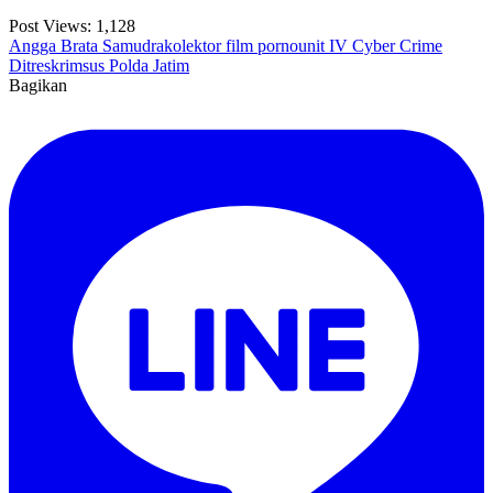
Post Views:
1,128
Angga Brata Samudra
kolektor film porno
unit IV Cyber Crime
Ditreskrimsus Polda Jatim
Bagikan