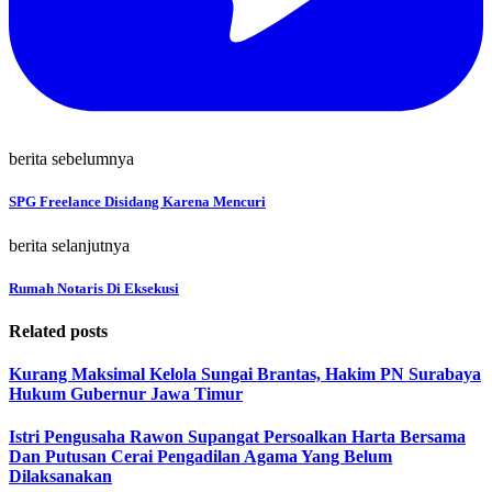
berita sebelumnya
SPG Freelance Disidang Karena Mencuri
berita selanjutnya
Rumah Notaris Di Eksekusi
Related posts
Kurang Maksimal Kelola Sungai Brantas, Hakim PN Surabaya
Hukum Gubernur Jawa Timur
Istri Pengusaha Rawon Supangat Persoalkan Harta Bersama
Dan Putusan Cerai Pengadilan Agama Yang Belum
Dilaksanakan