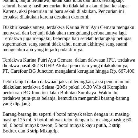
Namun, lanjut terdakwa, andai kata lolos dan tidak tertangkap,
seluruh barang hasil pencurian itu tidak tahu akan dijual ke siapa.
Karena, aksi pencurian ini baru sekali dilakukan. Pencurian ini
terpaksa dilakukan karena desakan ekonomi.
Diakhir kesaksiannya, terdakwa Karina Putri Ayu Cemara mengaku
menyesal dan berjanji tidak akan mengulangi perbuatannya lagi.
Terdakwa juga mengaku, beberapa hari setelah tertangkap petugas
supermarket, sang suami tidak tahu, namun akhirnya sang suami
mengetahui apa yang terjadi pada dirinya.
Terdakwa Karina Putri Ayu Cemara, dalam dakwaan JPU, terdakwa
didakwa pasal 362 KUHP. Akibat pencurian yang dilakukannya,
PT. Carefour BG Junction mengalami kerugian hingga Rp. 667.400.
Lebih lanjut dalam dakwaan jaksa diterangkan, aksi pencurian ini
dilakukan terdakwa Selasa (20/5) pukul 16.30 Wib di Kompleks
pertokoan BG Junction Jalan Bubutan Surabaya. Waktu itu,
terdakwa pura-pura belanja, kemudian mengambil barang-barang
yang dipajang.
Barang-barang itu seperti 4 botol minyak telon dengan isi masing-
masing 125 ml, 5 botol minyak telon dengan isi masing-masing 60
ml, 6 botol minyak tawon, 5 botol minyak kayu putih, 2 strip
Bodrex dan 3 strip Mixagrip.