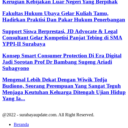
Kerugian Kebijakan Luar Negeri Yang Berpihak
Fakultas Hukum Ubaya Gelar Kuliah Tamu,
Hadirkan Praktisi Dan Pakar Hukum Penerbangan
Support Siswa Berprestasi, JD Advocate & Legal
Consultant Gelar Kompetisi Panjat Tebing di SMA
YPPI-II Surabaya
Konsep Smart Consumer Protection Di Era Digital
Jadi Sorotan Prof Dr Bambang Sugeng Ariadi
Subagyono
Mengenal Lebih Dekat Dengan Wiwik Tedja
Budiono, Seorang Perempuan Yang Sangat Teguh
Menjaga Keutuhan Keluarga Ditengah Ujian Hidup
Yang Ia...
@2022 - surabayaupdate.com. All Right Reserved.
Beranda