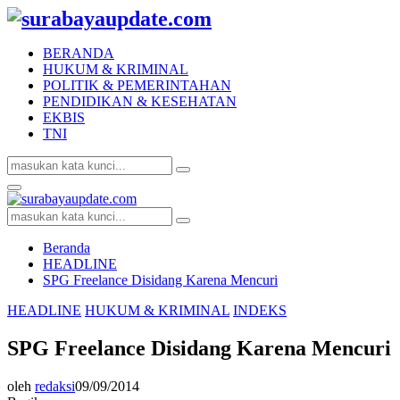
BERANDA
HUKUM & KRIMINAL
POLITIK & PEMERINTAHAN
PENDIDIKAN & KESEHATAN
EKBIS
TNI
Search
Search
for:
Facebook
Twitter
Youtube
Primary
Menu
Search
Search
for:
Beranda
HEADLINE
SPG Freelance Disidang Karena Mencuri
HEADLINE
HUKUM & KRIMINAL
INDEKS
SPG Freelance Disidang Karena Mencuri
oleh
redaksi
09/09/2014