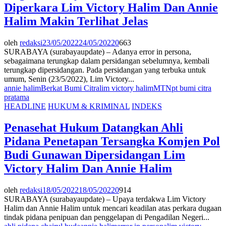
Diperkara Lim Victory Halim Dan Annie
Halim Makin Terlihat Jelas
oleh
redaksi
23/05/2022
24/05/2022
0
663
SURABAYA (surabayaupdate) – Adanya error in persona,
sebagaimana terungkap dalam persidangan sebelumnya, kembali
terungkap dipersidangan. Pada persidangan yang terbuka untuk
umum, Senin (23/5/2022), Lim Victory...
annie halim
Berkat Bumi Citra
lim victory halim
MTN
pt bumi citra
pratama
HEADLINE
HUKUM & KRIMINAL
INDEKS
Penasehat Hukum Datangkan Ahli
Pidana Penetapan Tersangka Komjen Pol
Budi Gunawan Dipersidangan Lim
Victory Halim Dan Annie Halim
oleh
redaksi
18/05/2022
18/05/2022
0
914
SURABAYA (surabayaupdate) – Upaya terdakwa Lim Victory
Halim dan Annie Halim untuk mencari keadilan atas perkara dugaan
tindak pidana penipuan dan penggelapan di Pengadilan Negeri...