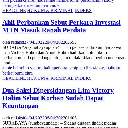
ahli pidana chairul huda
annie halim
error in persona
lim victory
halim
perkara medium term note
HEADLINE
HUKUM & KRIMINAL
INDEKS
Ahli Perbankan Sebut Perkara Investasi
MTN Masuk Ranah Perdata
oleh
redaksi
27/04/2022
28/04/2022
0
2553
SURABAYA (surabayaupdate) – Tim penasehat hukum terdakwa
Lim Victory Halim dan Annie Halim hadirkan ahli hukum
perbankan pada persidangan dugaan tindak pidana penipuan dengan
modus...
annie halim
lim victory halim
perkara penipuan lim victory halim
pt
berkat bumi citra
HEADLINE
HUKUM & KRIMINAL
INDEKS
Dua Saksi Dipersidangan Lim Victory
Halim Sebut Korban Sudah Dapat
Keuntungan
oleh
redaksi
04/04/2022
06/04/2022
0
1403
SURABAYA (surabayaupdate) – Sidang dugaan tindak pidana