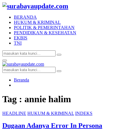
BERANDA
HUKUM & KRIMINAL
POLITIK & PEMERINTAHAN
PENDIDIKAN & KESEHATAN
EKBIS
TNI
Search
Search
for:
Facebook
Twitter
Youtube
Primary
Menu
Search
Search
for:
Beranda
Tag : annie halim
HEADLINE
HUKUM & KRIMINAL
INDEKS
Dugaan Adanya Error In Persona