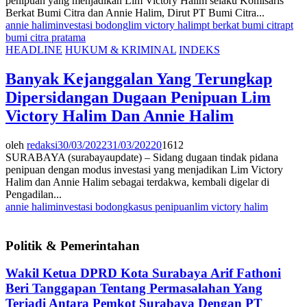
penipuan yang menjadikan Lim Victory Halim selaku Komisaris
Berkat Bumi Citra dan Annie Halim, Dirut PT Bumi Citra...
annie halim
investasi bodong
lim victory halim
pt berkat bumi citra
pt
bumi citra pratama
HEADLINE
HUKUM & KRIMINAL
INDEKS
Banyak Kejanggalan Yang Terungkap
Dipersidangan Dugaan Penipuan Lim
Victory Halim Dan Annie Halim
oleh
redaksi
30/03/2022
31/03/2022
0
1612
SURABAYA (surabayaupdate) – Sidang dugaan tindak pidana
penipuan dengan modus investasi yang menjadikan Lim Victory
Halim dan Annie Halim sebagai terdakwa, kembali digelar di
Pengadilan...
annie halim
investasi bodong
kasus penipuan
lim victory halim
Politik & Pemerintahan
Wakil Ketua DPRD Kota Surabaya Arif Fathoni
Beri Tanggapan Tentang Permasalahan Yang
Terjadi Antara Pemkot Surabaya Dengan PT