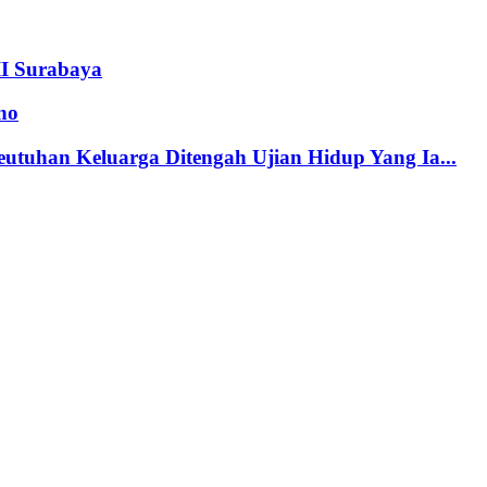
II Surabaya
no
tuhan Keluarga Ditengah Ujian Hidup Yang Ia...