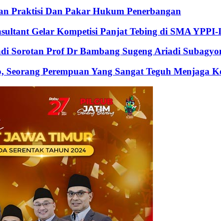
an Praktisi Dan Pakar Hukum Penerbangan
nsultant Gelar Kompetisi Panjat Tebing di SMA YPPI-
Jadi Sorotan Prof Dr Bambang Sugeng Ariadi Subagyo
, Seorang Perempuan Yang Sangat Teguh Menjaga Keu