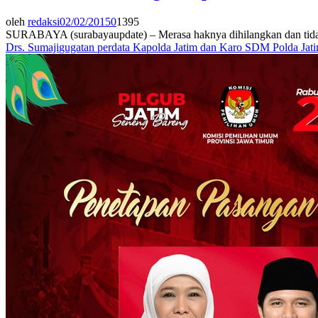
oleh
redaksi
02/02/2015
0
1395
SURABAYA (surabayaupdate) – Merasa haknya dihilangkan dan tidak m
Drs. Sumaji
gugatan perdata Kapolda Jatim dan Karo SDM Polda Jat