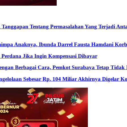
i Tanggapan Tentang Permasalahan Yang Terjadi An
nimpa Anaknya, Ibunda Darrel Fausta Hamdani Korb
Perdana Jika Ingin Kompensasi Dibayar
ngan Berbagai Cara, Pemkot Surabaya Tetap Tidak M
gelolaan Sebesar Rp. 104 Miliar Akhirnya Digelar 