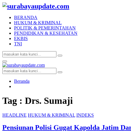
BERANDA
HUKUM & KRIMINAL
POLITIK & PEMERINTAHAN
PENDIDIKAN & KESEHATAN
EKBIS
TNI
Search
Search
for:
Facebook
Twitter
Youtube
Primary
Menu
Search
Search
for:
Beranda
Tag : Drs. Sumaji
HEADLINE
HUKUM & KRIMINAL
INDEKS
Pensiunan Polisi Gugat Kapolda Jatim Da