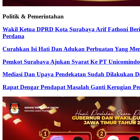
Politik & Pemerintahan
Wakil Ketua DPRD Kota Surabaya Arif Fathoni Ber
Perdana
Curahkan Isi Hati Dan Adukan Perbuatan Yang Me
Pemkot Surabaya Ajukan Syarat Ke PT Unicomindo 
Mediasi Dan Upaya Pendekatan Sudah Dilakukan De
Rapat Dengar Pendapat Masalah Ganti Kerugian Pen