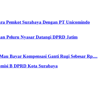
tara Pemkot Surabaya Dengan PT Unicomindo
an Peluru Nyasar Datangi DPRD Jatim
au Bayar Kompensasi Ganti Rugi Sebesar Rp....
Komisi B DPRD Kota Surabaya