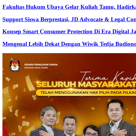
Fakultas Hukum Ubaya Gelar Kuliah Tamu, Hadirk
Support Siswa Berprestasi, JD Advocate & Legal Co
Konsep Smart Consumer Protection Di Era Digital 
Mengenal Lebih Dekat Dengan Wiwik Tedja Budiono