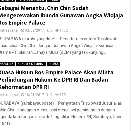
Sebagai Menantu, Chin Chin Sudah
Mengecewakan Ibunda Gunawan Angka Widjaja
Bos Empire Palace
oleh
redaksi
02/02/2017
0
1772
SURABAYA (surabayaupdate) – Perseteruan antara Trisulowati
Jusuf alias Chin Chin dengan Gunawan Angka Widjaja, Komisaris
Utama PT. Blauran Cahaya Mulia (BCM) yang tak kunjung...
HEADLINE
HUKUM & KRIMINAL
INDEKS
Kuasa Hukum Bos Empire Palace Akan Minta
Perlindungan Hukum Ke DPR RI Dan Badan
Kehormatan DPR RI
oleh
redaksi
18/01/2017
0
755
SURABAYA (surabayaupdate) – Pernyataan Trisulowati Jusuf alias
Chin Chin dihadapan media usai menjalani persidangan dengan
agenda keterangan saksi di Pengadilan Negeri (PN) Surabaya, Rabu
18/1)...