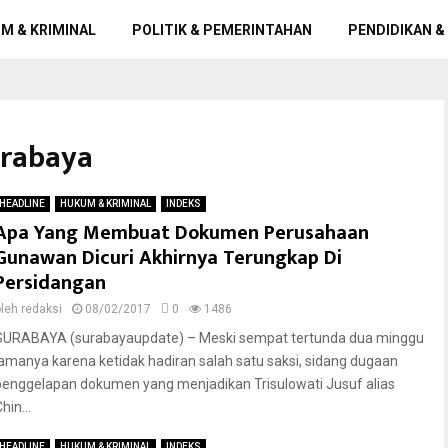
M & KRIMINAL
POLITIK & PEMERINTAHAN
PENDIDIKAN &
urabaya
HEADLINE
HUKUM & KRIMINAL
INDEKS
Apa Yang Membuat Dokumen Perusahaan
Gunawan Dicuri Akhirnya Terungkap Di
Persidangan
oleh
redaksi
08/02/2017
0
1486
SURABAYA (surabayaupdate) – Meski sempat tertunda dua minggu
lamanya karena ketidak hadiran salah satu saksi, sidang dugaan
penggelapan dokumen yang menjadikan Trisulowati Jusuf alias
hin...
HEADLINE
HUKUM & KRIMINAL
INDEKS