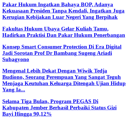
Pakar Hukum Ingatkan Bahaya BOP, Adanya
Kekuasaan Presiden Tanpa Kendali, Ingatkan Juga
Kerugian Kebijakan Luar Negeri Yang Berpihak
Fakultas Hukum Ubaya Gelar Kuliah Tamu,
Hadirkan Praktisi Dan Pakar Hukum Penerbangan
Konsep Smart Consumer Protection Di Era Digital
Jadi Sorotan Prof Dr Bambang Sugeng Ariadi
Subagyono
Mengenal Lebih Dekat Dengan Wiwik Tedja
Budiono, Seorang Perempuan Yang Sangat Teguh
Menjaga Keutuhan Keluarga Ditengah Ujian Hidup
Yang Ia...
Selama Tiga Bulan, Program PEGAS Di
Kabupaten Jember Berhasil Perbaiki Status Gizi
Bayi Hingga 90,12%