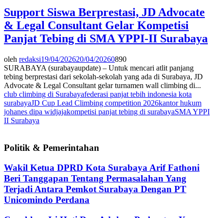
Support Siswa Berprestasi, JD Advocate
& Legal Consultant Gelar Kompetisi
Panjat Tebing di SMA YPPI-II Surabaya
oleh
redaksi
19/04/2026
20/04/2026
0
890
SURABAYA (surabayaupdate) – Untuk mencari atlit panjang
tebing berprestasi dari sekolah-sekolah yang ada di Surabaya, JD
Advocate & Legal Consultant gelar turnamen wall climbing di...
club climbing di Surabaya
federasi panjat tebih indonesia kota
surabaya
JD Cup Lead Climbing competition 2026
kantor hukum
johanes dipa widjaja
kompetisi panjat tebing di surabaya
SMA YPPI
II Surabaya
Politik & Pemerintahan
Wakil Ketua DPRD Kota Surabaya Arif Fathoni
Beri Tanggapan Tentang Permasalahan Yang
Terjadi Antara Pemkot Surabaya Dengan PT
Unicomindo Perdana