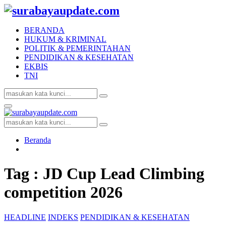
BERANDA
HUKUM & KRIMINAL
POLITIK & PEMERINTAHAN
PENDIDIKAN & KESEHATAN
EKBIS
TNI
Search
Search
for:
Facebook
Twitter
Youtube
Primary
Menu
Search
Search
for:
Beranda
Tag : JD Cup Lead Climbing
competition 2026
HEADLINE
INDEKS
PENDIDIKAN & KESEHATAN