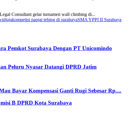
gal Consultant gelar turnamen wall climbing di...
widjaja
kompetisi panjat tebing di surabaya
SMA YPPI II Surabaya
tara Pemkot Surabaya Dengan PT Unicomindo
an Peluru Nyasar Datangi DPRD Jatim
au Bayar Kompensasi Ganti Rugi Sebesar Rp....
Komisi B DPRD Kota Surabaya