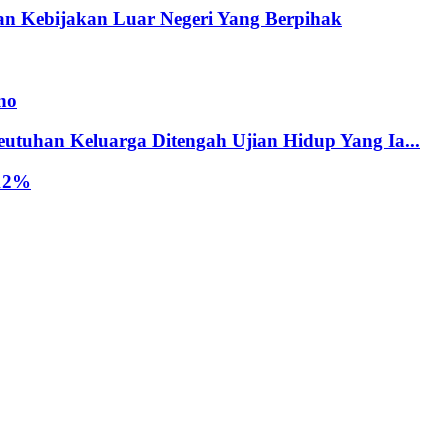
n Kebijakan Luar Negeri Yang Berpihak
no
tuhan Keluarga Ditengah Ujian Hidup Yang Ia...
,12%