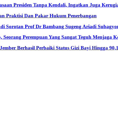
an Presiden Tanpa Kendali, Ingatkan Juga Kerugia
an Praktisi Dan Pakar Hukum Penerbangan
Jadi Sorotan Prof Dr Bambang Sugeng Ariadi Subagyo
, Seorang Perempuan Yang Sangat Teguh Menjaga Keu
mber Berhasil Perbaiki Status Gizi Bayi Hingga 90