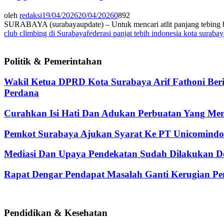
oleh
redaksi
19/04/2026
20/04/2026
0
892
SURABAYA (surabayaupdate) – Untuk mencari atlit panjang tebing ber
club climbing di Surabaya
federasi panjat tebih indonesia kota surabay
Politik & Pemerintahan
Wakil Ketua DPRD Kota Surabaya Arif Fathoni Ber
Perdana
Curahkan Isi Hati Dan Adukan Perbuatan Yang Me
Pemkot Surabaya Ajukan Syarat Ke PT Unicomindo 
Mediasi Dan Upaya Pendekatan Sudah Dilakukan De
Rapat Dengar Pendapat Masalah Ganti Kerugian Pen
Pendidikan & Kesehatan