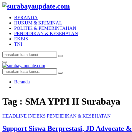
BERANDA
HUKUM & KRIMINAL
POLITIK & PEMERINTAHAN
PENDIDIKAN & KESEHATAN
EKBIS
TNI
Search
Search
for:
Facebook
Twitter
Youtube
Primary
Menu
Search
Search
for:
Beranda
Tag : SMA YPPI II Surabaya
HEADLINE
INDEKS
PENDIDIKAN & KESEHATAN
Support Siswa Berprestasi, JD Advocate 