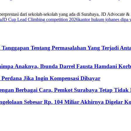
prestasi dari sekolah-sekolah yang ada di Surabaya, JD Advocate & Le
a
JD Cup Lead Climbing competition 2026
kantor hukum johanes dipa 
i Tanggapan Tentang Permasalahan Yang Terjadi An
nimpa Anaknya, Ibunda Darrel Fausta Hamdani Korb
Perdana Jika Ingin Kompensasi Dibayar
ngan Berbagai Cara, Pemkot Surabaya Tetap Tidak M
gelolaan Sebesar Rp. 104 Miliar Akhirnya Digelar 