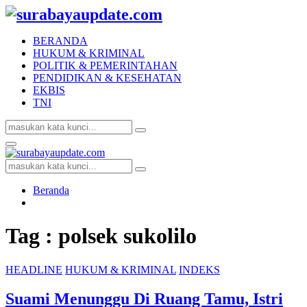
BERANDA
HUKUM & KRIMINAL
POLITIK & PEMERINTAHAN
PENDIDIKAN & KESEHATAN
EKBIS
TNI
Search
Search
for:
Facebook
Twitter
Youtube
Primary
Menu
Search
Search
for:
Beranda
Tag : polsek sukolilo
HEADLINE
HUKUM & KRIMINAL
INDEKS
Suami Menunggu Di Ruang Tamu, Istri