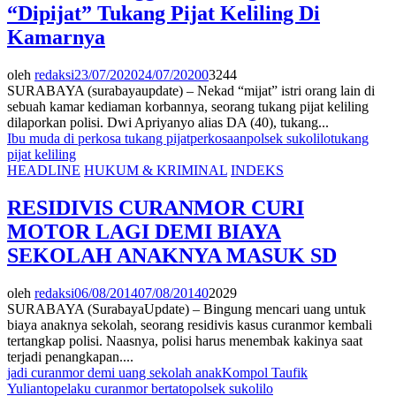
“Dipijat” Tukang Pijat Keliling Di
Kamarnya
oleh
redaksi
23/07/2020
24/07/2020
0
3244
SURABAYA (surabayaupdate) – Nekad “mijat” istri orang lain di
sebuah kamar kediaman korbannya, seorang tukang pijat keliling
dilaporkan polisi. Dwi Apriyanyo alias DA (40), tukang...
Ibu muda di perkosa tukang pijat
perkosaan
polsek sukolilo
tukang
pijat keliling
HEADLINE
HUKUM & KRIMINAL
INDEKS
RESIDIVIS CURANMOR CURI
MOTOR LAGI DEMI BIAYA
SEKOLAH ANAKNYA MASUK SD
oleh
redaksi
06/08/2014
07/08/2014
0
2029
SURABAYA (SurabayaUpdate) – Bingung mencari uang untuk
biaya anaknya sekolah, seorang residivis kasus curanmor kembali
tertangkap polisi. Naasnya, polisi harus menembak kakinya saat
terjadi penangkapan....
jadi curanmor demi uang sekolah anak
Kompol Taufik
Yulianto
pelaku curanmor bertato
polsek sukolilo