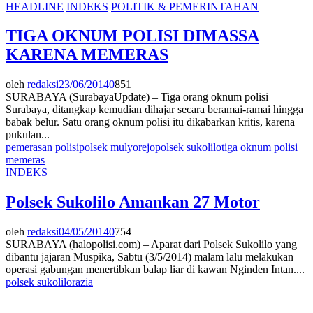
HEADLINE
INDEKS
POLITIK & PEMERINTAHAN
TIGA OKNUM POLISI DIMASSA
KARENA MEMERAS
oleh
redaksi
23/06/2014
0
851
SURABAYA (SurabayaUpdate) – Tiga orang oknum polisi
Surabaya, ditangkap kemudian dihajar secara beramai-ramai hingga
babak belur. Satu orang oknum polisi itu dikabarkan kritis, karena
pukulan...
pemerasan polisi
polsek mulyorejo
polsek sukolilo
tiga oknum polisi
memeras
INDEKS
Polsek Sukolilo Amankan 27 Motor
oleh
redaksi
04/05/2014
0
754
SURABAYA (halopolisi.com) – Aparat dari Polsek Sukolilo yang
dibantu jajaran Muspika, Sabtu (3/5/2014) malam lalu melakukan
operasi gabungan menertibkan balap liar di kawan Nginden Intan....
polsek sukolilo
razia