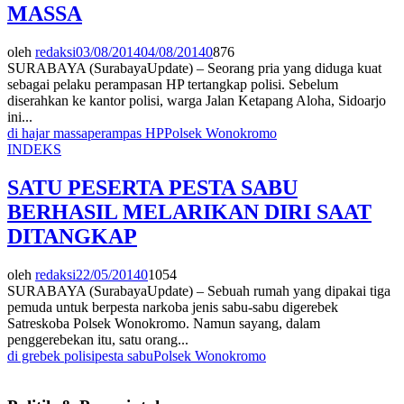
MASSA
oleh
redaksi
03/08/2014
04/08/2014
0
876
SURABAYA (SurabayaUpdate) – Seorang pria yang diduga kuat
sebagai pelaku perampasan HP tertangkap polisi. Sebelum
diserahkan ke kantor polisi, warga Jalan Ketapang Aloha, Sidoarjo
ini...
di hajar massa
perampas HP
Polsek Wonokromo
INDEKS
SATU PESERTA PESTA SABU
BERHASIL MELARIKAN DIRI SAAT
DITANGKAP
oleh
redaksi
22/05/2014
0
1054
SURABAYA (SurabayaUpdate) – Sebuah rumah yang dipakai tiga
pemuda untuk berpesta narkoba jenis sabu-sabu digerebek
Satreskoba Polsek Wonokromo. Namun sayang, dalam
penggerebekan itu, satu orang...
di grebek polisi
pesta sabu
Polsek Wonokromo