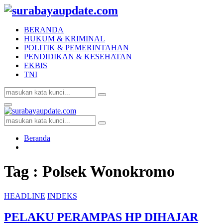
BERANDA
HUKUM & KRIMINAL
POLITIK & PEMERINTAHAN
PENDIDIKAN & KESEHATAN
EKBIS
TNI
Search
Search
for:
Facebook
Twitter
Youtube
Primary
Menu
Search
Search
for:
Beranda
Tag : Polsek Wonokromo
HEADLINE
INDEKS
PELAKU PERAMPAS HP DIHAJAR