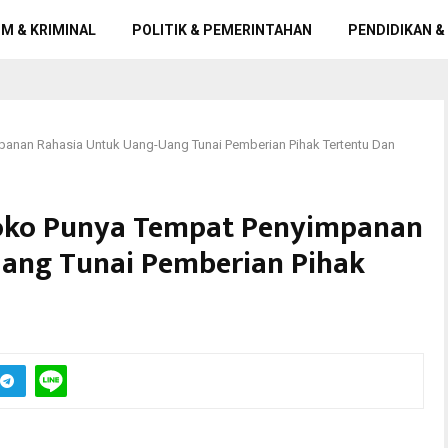
M & KRIMINAL
POLITIK & PEMERINTAHAN
PENDIDIKAN &
anan Rahasia Untuk Uang-Uang Tunai Pemberian Pihak Tertentu Dan
coko Punya Tempat Penyimpanan
ang Tunai Pemberian Pihak
) Sekda Kabupaten Ponorogo Agus Pramono usai menjalani persidangan di
urabaya. (FOTO : parlin/surabayaupdate.com)