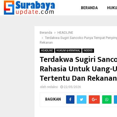
BERANDA
HUKU
Beranda
HEADLINE
Terdakwa Sugiri Sancoko Punya Tempat Penyimp
Rekanan
HEADLINE
HUKUM & KRIMINAL
INDEKS
Terdakwa Sugiri San
Rahasia Untuk Uang-U
Tertentu Dan Rekanan
oleh
redaksi
22/05/2026
BAGIKAN
Bupati Ponorogo non aktif Sugiri Sancoko (kiri
Pengadilan Tipikor S