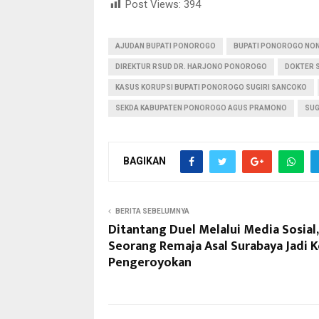
Post Views:
394
AJUDAN BUPATI PONOROGO
BUPATI PONOROGO NON
DIREKTUR RSUD DR. HARJONO PONOROGO
DOKTER S
KASUS KORUPSI BUPATI PONOROGO SUGIRI SANCOKO
SEKDA KABUPATEN PONOROGO AGUS PRAMONO
SUG
BAGIKAN
BERITA SEBELUMNYA
Ditantang Duel Melalui Media Sosial,
Seorang Remaja Asal Surabaya Jadi 
Pengeroyokan