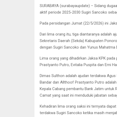
SURABAYA (surabayaupdate) – Sidang dugaan
aktif periode 2025-2030 Sugiri Sancoko sebag
Pada persidangan Jumat (22/5/2026) ini Ja
Dari lima orang itu, tiga diantaranya adalah 
Sekretaris Daerah (Sekda) Kabupaten Pono
dengan Sugiri Sancoko dan Yunus Mahatma D
Lima orang yang dihadirkan Jaksa KPK pada p
Prastyanto Putro, Evitalia Puspita dan Erni H
Dimas Sulthon adalah ajudan terdakwa Agu
Bandar dan Allthoof Prastyanto Putro adalah 
Kepala Cabang pembantu Bank Jatim untuk R
Camat yang saat ini menduduki jabatan seb
Kehadiran lima orang saksi ini ternyata dapa
terdakwa Sugiri Sancoko ketika masih menja