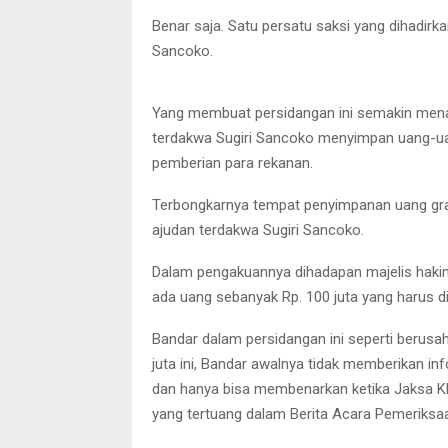
Benar saja. Satu persatu saksi yang dihadirk
Sancoko.
Para ajudan yang didatangkan Jaksa KPK d
Yang membuat persidangan ini semakin mena
terdakwa Sugiri Sancoko menyimpan uang-uan
pemberian para rekanan.
Terbongkarnya tempat penyimpanan uang grati
ajudan terdakwa Sugiri Sancoko.
Dalam pengakuannya dihadapan majelis hakim
ada uang sebanyak Rp. 100 juta yang harus d
Bandar dalam persidangan ini seperti berusa
juta ini, Bandar awalnya tidak memberikan in
dan hanya bisa membenarkan ketika Jaksa 
yang tertuang dalam Berita Acara Pemeriksa