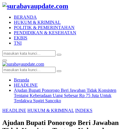
BERANDA
HUKUM & KRIMINAL
POLITIK & PEMERINTAHAN
PENDIDIKAN & KESEHATAN
EKBIS
TNI
Search
Search
for:
Facebook
Twitter
Youtube
Primary
Menu
Search
Search
for:
Beranda
HEADLINE
Ajudan Bupati Ponorogo Beri Jawaban Tidak Konsisten
Tentang Keberadaan Uang Sebesar Rp 75 Juta Untuk
Terdakwa Sugiri Sancoko
HEADLINE
HUKUM & KRIMINAL
INDEKS
Ajudan Bupati Ponorogo Beri Jawaban