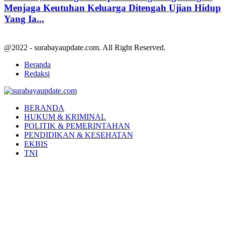
Menjaga Keutuhan Keluarga Ditengah Ujian Hidup
Yang Ia...
@2022 - surabayaupdate.com. All Right Reserved.
Beranda
Redaksi
Facebook
Twitter
Youtube
BERANDA
HUKUM & KRIMINAL
POLITIK & PEMERINTAHAN
PENDIDIKAN & KESEHATAN
EKBIS
TNI