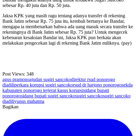
sebesar Rp. 40 juta dan Rp. 50 juta.
Jaksa KPK yang masih ragu tentang adanya transfer di rekening
Bank Jatim sebesar Rp. 75 juta itu, kembali bertanya ke Bandar,
mengapa ia membenarkan bahwa ada uang masuk secara transfer ke
rekeningnya di Bank Jatim sebesar Rp. 75 juta? Untuk mengecek
kebenaran kesaksian Bandar ini, Jaksa KPK pun berkata akan
melakukan pengecekan lagi di rekening Bank Jatim miliknya. (pay)
Post Views:
348
agus pramono
ajudan sugiri sancoko
direktur rsud ponorogo
diadili
perkara korupsi sugiri sancoko
rsud dr harjono ponorogo
sekda
kabupaten ponorogo terjerat kasus korupsi
sidang bupati
ponorogo
sidang bupati sugiri sancoko
sugiri sancoko
sugiri sancoko
diadili
yunus mahatma
Bagikan