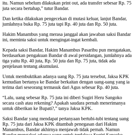
itu. Namun sebelum dilakukan print out, ada transfer sebesar Rp. 75
juta secara bertahap,” tutur Bandar.
Dan ketika dilakukan pengecekan di mutasi keluar, lanjut Bandar,
jumlahnya buka Rp. 75 juta tapi Rp. 40 juta dan Rp. 50 juta.
Hakim Manambus yang merasa janggal akan jawaban saksi Bandar
ini, meminta saksi untuk mengingat-ingat kembali.
Kepada saksi Bandar, Hakim Manambus Pasaribu pun mengatakan,
berdasarkan pengakuan Bandar di awal persidangan, jumlahnya ada
tiga yaitu Rp. 40 juta, Rp. 50 juta dan Rp. 75 juta, tidak ada
penjelasan tentang akumulasi.
Untuk membuktikan adanya uang Rp. 75 juta tersebut, Jaksa KPK
kemudian bertanya ke Bandar berkaitan dengan uang-uang yang ia
terima dari seseorang termasuk dari Agus sebesar Rp. 40 juta.
“Lalu, uang sebesar Rp. 75 juta ini diberi Sugiri Heru Sangoko
secara cash atau rekening? Apakah saudara pernah menerimanya
untuk diberikan ke Bupati?,” tanya Jaksa KPK.
Saksi Bandar yang mendapat pertanyaan bertubi-tubi tentang uang
Rp. 75 juta dari Jaksa KPK ditambah penegasan dari Hakim
Manambus, Bandar akhirnya menjawab tidak pernah. Namun
Bandar mengakui adanya uang untuk terdakwa Sugiri Sancoko