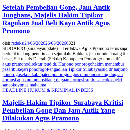
Setelah Pembelian Gong, Jam Antik
Junghans, Majelis Hakim Tipikor
Ragukan Jual Beli Kayu Antik Agus
Pramono
oleh
redaksi
24/06/2026
26/06/2026
0
321
SIDOARJO (surabayaupdate) – Terdakwa Agus Pramono terus saja
berkelit tentang penerimaan sejumlah. Bahkan, jika nominal uang itu
besar, Sekretaris Daerah (Sekda) Kabupaten Ponorogo non aktif...
agus pramono
direktur rsud dr. Harjono ponorogo
hakim manambus
pasaribu
kejari ponorogo
Pengadilan Tipikor Surabaya
rsud dr harjono
ponorogo
sekda kabupaten ponorogo agus pramono
sidang dugaan
korupsi agus pramono
sidang dugaan korupsi sugiri sancoko
sugiri
sancoko
yunus mahatma
HEADLINE
HUKUM & KRIMINAL
INDEKS
Majelis Hakim Tipikor Surabaya Kritisi
Pembelian Gong Dan Jam Antik Yang
Dilakukan Agus Pramono