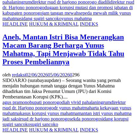
pahalaningrum
direktur rsud dr harjono ponorogo diadili
direktur rsud
dr. Harjono ponorogo
dugaan korupsi mutasi dan promosi jabatan di
kabupaten ponorogo
jam tangan mewah
sepeda mewah milik yunus
mahatma
sidang sugiri sancoko
yunus mahatma
HEADLINE
HUKUM & KRIMINAL
INDEKS
Aneh, Mantan Istri Bisa Menerangkan
Macam Barang Berharga Yunus
Mahatma, Tapi Menjawab Tidak Tahu
Proses Pembeliannya
oleh
redaksi
02/06/2026
05/06/2026
0
296
SIDOARJO (surabayaupdate) – Seorang wanita yang pernah
menjalin hubungan rumah tangga dengan Yunus Mahatma
dihadirkan tim Jaksa Penuntut Umum (JPU) dari Komisi
Pemberantasan Korupsi (KPK)....
agus pramono
bupati ponorogo
diah vivid pahalaningrum
direktur
rsud dr. Harjono ponorogo
dr yunus mahatma
harta kekayaan yunus
mahatma
kasus korupsi yunus mahatma
mantan istri yunus mahatma
jadi saksi
rsud dr harjono ponorogo
sekda ponorogo
sidang korupsi
sugiri sancoko
sugiri sancoko
HEADLINE
HUKUM & KRIMINAL
INDEKS