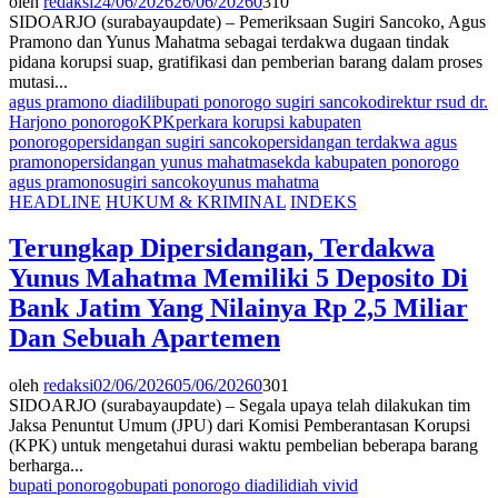
oleh
redaksi
24/06/2026
26/06/2026
0
310
SIDOARJO (surabayaupdate) – Pemeriksaan Sugiri Sancoko, Agus
Pramono dan Yunus Mahatma sebagai terdakwa dugaan tindak
pidana korupsi suap, gratifikasi dan pemberian barang dalam proses
mutasi...
agus pramono diadili
bupati ponorogo sugiri sancoko
direktur rsud dr.
Harjono ponorogo
KPK
perkara korupsi kabupaten
ponorogo
persidangan sugiri sancoko
persidangan terdakwa agus
pramono
persidangan yunus mahatma
sekda kabupaten ponorogo
agus pramono
sugiri sancoko
yunus mahatma
HEADLINE
HUKUM & KRIMINAL
INDEKS
Terungkap Dipersidangan, Terdakwa
Yunus Mahatma Memiliki 5 Deposito Di
Bank Jatim Yang Nilainya Rp 2,5 Miliar
Dan Sebuah Apartemen
oleh
redaksi
02/06/2026
05/06/2026
0
301
SIDOARJO (surabayaupdate) – Segala upaya telah dilakukan tim
Jaksa Penuntut Umum (JPU) dari Komisi Pemberantasan Korupsi
(KPK) untuk mengetahui durasi waktu pembelian beberapa barang
berharga...
bupati ponorogo
bupati ponorogo diadili
diah vivid