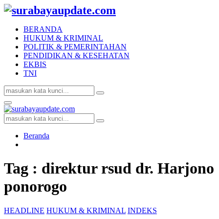
BERANDA
HUKUM & KRIMINAL
POLITIK & PEMERINTAHAN
PENDIDIKAN & KESEHATAN
EKBIS
TNI
Search
Search
for:
Facebook
Twitter
Youtube
Primary
Menu
Search
Search
for:
Beranda
Tag : direktur rsud dr. Harjono
ponorogo
HEADLINE
HUKUM & KRIMINAL
INDEKS