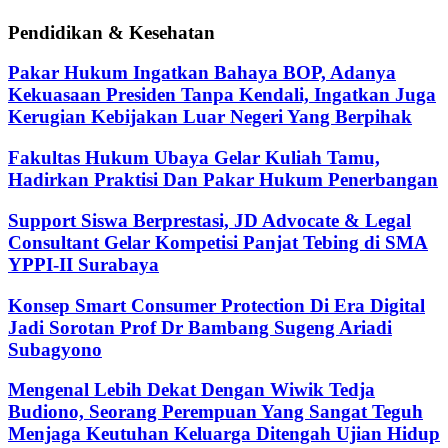
Pendidikan & Kesehatan
Pakar Hukum Ingatkan Bahaya BOP, Adanya
Kekuasaan Presiden Tanpa Kendali, Ingatkan Juga
Kerugian Kebijakan Luar Negeri Yang Berpihak
Fakultas Hukum Ubaya Gelar Kuliah Tamu,
Hadirkan Praktisi Dan Pakar Hukum Penerbangan
Support Siswa Berprestasi, JD Advocate & Legal
Consultant Gelar Kompetisi Panjat Tebing di SMA
YPPI-II Surabaya
Konsep Smart Consumer Protection Di Era Digital
Jadi Sorotan Prof Dr Bambang Sugeng Ariadi
Subagyono
Mengenal Lebih Dekat Dengan Wiwik Tedja
Budiono, Seorang Perempuan Yang Sangat Teguh
Menjaga Keutuhan Keluarga Ditengah Ujian Hidup