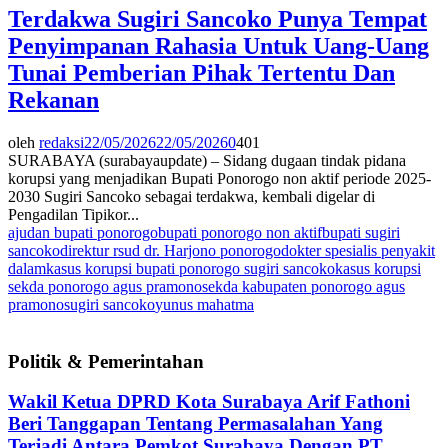
Terdakwa Sugiri Sancoko Punya Tempat
Penyimpanan Rahasia Untuk Uang-Uang
Tunai Pemberian Pihak Tertentu Dan
Rekanan
oleh
redaksi
22/05/2026
22/05/2026
0
401
SURABAYA (surabayaupdate) – Sidang dugaan tindak pidana
korupsi yang menjadikan Bupati Ponorogo non aktif periode 2025-
2030 Sugiri Sancoko sebagai terdakwa, kembali digelar di
Pengadilan Tipikor...
ajudan bupati ponorogo
bupati ponorogo non aktif
bupati sugiri
sancoko
direktur rsud dr. Harjono ponorogo
dokter spesialis penyakit
dalam
kasus korupsi bupati ponorogo sugiri sancoko
kasus korupsi
sekda ponorogo agus pramono
sekda kabupaten ponorogo agus
pramono
sugiri sancoko
yunus mahatma
Politik & Pemerintahan
Wakil Ketua DPRD Kota Surabaya Arif Fathoni
Beri Tanggapan Tentang Permasalahan Yang
Terjadi Antara Pemkot Surabaya Dengan PT