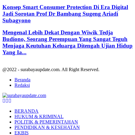
Konsep Smart Consumer Protection Di Era Digital
Jadi Sorotan Prof Dr Bambang Sugeng Ariadi
Subagyono
Mengenal Lebih Dekat Dengan Wiwik Tedja
Budiono, Seorang Perempuan Yang Sangat Teguh
Menjaga Keutuhan Keluarga Ditengah Ujian Hidup
Yang Ia...
@2022 - surabayaupdate.com. All Right Reserved.
Beranda
Redaksi
Facebook
Twitter
Youtube
BERANDA
HUKUM & KRIMINAL
POLITIK & PEMERINTAHAN
PENDIDIKAN & KESEHATAN
EKBIS