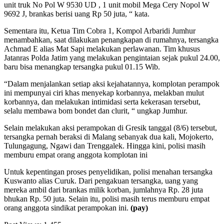
unit truk No Pol W 9530 UD , 1 unit mobil Mega Cery Nopol W
9692 J, brankas berisi uang Rp 50 juta, “ kata.
Sementara itu, Ketua Tim Cobra 1, Kompol Arbaridi Jumhur
menambahkan, saat dilakukan penangkapan di rumahnya, tersangka
Achmad E alias Mat Sapi melakukan perlawanan. Tim khusus
Jatanras Polda Jatim yang melakukan pengintaian sejak pukul 24.00,
baru bisa menangkap tersangka pukul 01.15 Wib.
“Dalam menjalankan setiap aksi kejahatannya, komplotan perampok
ini mempunyai ciri khas menyekap korbannya, melakban mulut
korbannya, dan melakukan intimidasi serta kekerasan tersebut,
selalu membawa bom bondet dan clurit, “ ungkap Jumhur.
Selain melakukan aksi perampokan di Gresik tanggal (8/6) tersebut,
tersangka pernah beraksi di Malang sebanyak dua kali, Mojokerto,
Tulungagung, Ngawi dan Trenggalek. Hingga kini, polisi masih
memburu empat orang anggota komplotan ini
Untuk kepentingan proses penyelidikan, polisi menahan tersangka
Kuswanto alias Curuk. Dari pengakuan tersangka, uang yang
mereka ambil dari brankas milik korban, jumlahnya Rp. 28 juta
bhukan Rp. 50 juta. Selain itu, polisi masih terus memburu empat
orang anggota sindikat perampokan ini.
(pay)