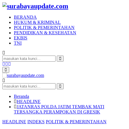
BERANDA
HUKUM & KRIMINAL
POLITIK & PEMERINTAHAN
PENDIDIKAN & KESEHATAN
EKBIS
TNI
Search
for:
Search
Facebook
Twitter
Youtube
Primary
Menu
Search
for:
Search
Beranda
HEADLINE
JATANRAS POLDA JATIM TEMBAK MATI
TERSANGKA PERAMPOKAN DI GRESIK
HEADLINE
INDEKS
POLITIK & PEMERINTAHAN