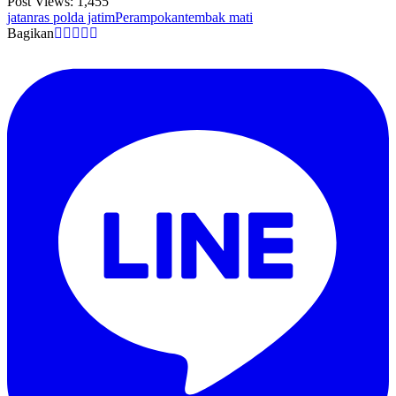
Post Views:
1,455
jatanras polda jatim
Perampokan
tembak mati
Bagikan