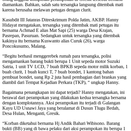
diamankan. Bahkan, salah satu tersangka langsung ditembak mati
karena berusaha melawan petugas dengan clurit.
Kasubdit III Jatanras Ditreskrimum Polda Jatim, AKBP. Hanny
Hidayat mengatakan, tersangka yang ditembak mati petugas itu
bernama Achmad E alias Mat Sapi (25) warga Desa Krajan,
Pasrepan, Pasuruan. Sedangkan untuk tersangka yang ditembak
kakinya itu bernama Kuswanto alias Curuk (26), warga
Poncokusumo, Malang.
“Begitu berhasil menggerebek rumah para tersangka, polisi
mengamankan barang bukti berupa 1 Unit sepeda motor Suzuki
Satria, 1 unit TV LCD, 7 buah BPKB sepeda motor milik korban, 1
buah clurit, 1 buah kunci T, 7 buah bondet, 1 kantong bahan
pembuat bondet, uang Rp 2 juta hasil pembagian dari brankas yang
diambil dari Tempat Kejadian Perkara (TKP), “ ungkap Hanny.
Bagaimana penangkapan ini dapat terjadi? Hanny mengatakan, ini
berawal dari perampokan yang dilakukan kedua tersangka bersama
dengan komplotannya. Aksi perampokan itu terjadi di Galangan
Kayu UD Usnawi Jaya yang beralamat di Dusun Tlugu Bedah,
Desa Hulan, Menganti, Gresik.
“Korban diketahui bernama Hj Andik Bahari Wibisono. Barang
bukti (BB) yang di bawa pelaku dari aksi perampokan itu berupa 1