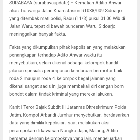
SURABAYA (surabayaupdate) – Kematian Aditio Anwar
alias Tio warga Jalan Krian stasiun RT038/009 Sidoarjo
yang ditembak mati polisi, Rabu (11/3) pukul 01.00 Wib di
Jalan Waru, tepat di bawah bunderan Waru, Sidoarjo,
meninggalkan banyak fakta.
Fakta yang dikumpulkan pihak kepolisian yang melakukan
penangkapan terhadap Adito Anwar waktu itu
menyebutkan, selain dikenal sebagai kelompok bandit
jalanan spesialis perampasan kendaraan bermotor baik
roda 2 maupun roda 4, kelompok begal jalanan yang
dikenal sangat sadis ini juga membekali diri dengan bom
bondet dalam tindak kriminal yang mereka lakukan.
Kanit I Teror Bajak Subdit III Jatanras Ditreskrimum Polda
Jatim, Kompol Arbaridi Jumhur menyebutkan, berdasarkan
data yang dimiliki kepolisian, saat melakukan aksi
perampokan di kawasan Nongko Jajar, Malang, Aditio
bersama dengan kelompoknya yang lain, mengeluarkan