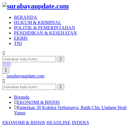
BERANDA
HUKUM & KRIMINAL
POLITIK & PEMERINTAHAN
PENDIDIKAN & KESEHATAN
EKBIS
TNI
Search
for:
Search
Facebook
Twitter
Youtube
Primary
Menu
Search
for:
Search
Beranda
EKONOMI & BISNIS
Pamerkan 30 Koleksi Terbarunya, Batik Chic Undang Hedi
Yunus
EKONOMI & BISNIS
HEADLINE
INDEKS