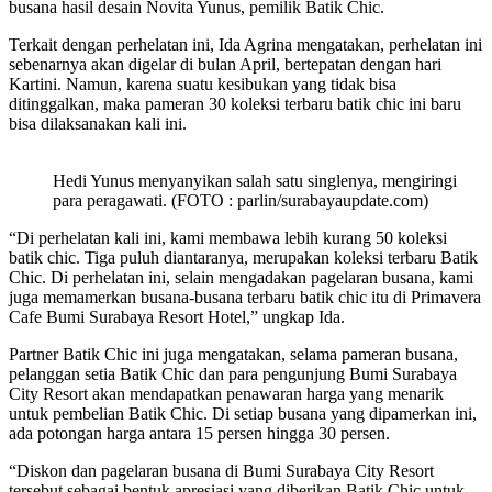
busana hasil desain Novita Yunus, pemilik Batik Chic.
Terkait dengan perhelatan ini, Ida Agrina mengatakan, perhelatan ini
sebenarnya akan digelar di bulan April, bertepatan dengan hari
Kartini. Namun, karena suatu kesibukan yang tidak bisa
ditinggalkan, maka pameran 30 koleksi terbaru batik chic ini baru
bisa dilaksanakan kali ini.
Hedi Yunus menyanyikan salah satu singlenya, mengiringi
para peragawati. (FOTO : parlin/surabayaupdate.com)
“Di perhelatan kali ini, kami membawa lebih kurang 50 koleksi
batik chic. Tiga puluh diantaranya, merupakan koleksi terbaru Batik
Chic. Di perhelatan ini, selain mengadakan pagelaran busana, kami
juga memamerkan busana-busana terbaru batik chic itu di Primavera
Cafe Bumi Surabaya Resort Hotel,” ungkap Ida.
Partner Batik Chic ini juga mengatakan, selama pameran busana,
pelanggan setia Batik Chic dan para pengunjung Bumi Surabaya
City Resort akan mendapatkan penawaran harga yang menarik
untuk pembelian Batik Chic. Di setiap busana yang dipamerkan ini,
ada potongan harga antara 15 persen hingga 30 persen.
“Diskon dan pagelaran busana di Bumi Surabaya City Resort
tersebut sebagai bentuk apresiasi yang diberikan Batik Chic untuk