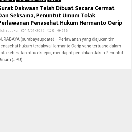
Surat Dakwaan Telah Dibuat Secara Cermat
Dan Seksama, Penuntut Umum Tolak
Perlawanan Penasehat Hukum Hermanto Oerip
oleh
redaksi
14/01/2026
0
616
SURABAYA (surabayaupdate) – Perlawanan yang diajukan tim
penasehat hukum terdakwa Hermanto Oerip yang tertuang dalam
nota keberatan atau eksepsi, mendapat penolakan Jaksa Penuntut
Umum (JPU)....