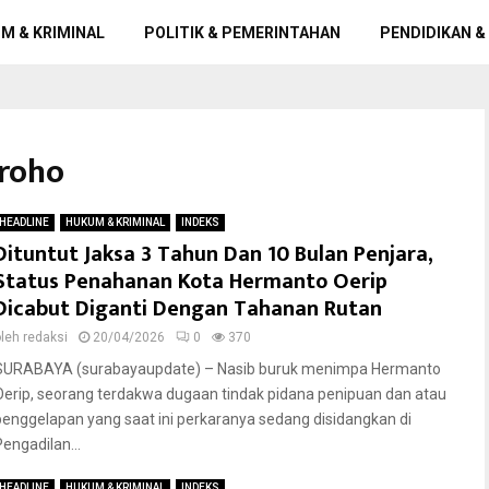
M & KRIMINAL
POLITIK & PEMERINTAHAN
PENDIDIKAN &
groho
HEADLINE
HUKUM & KRIMINAL
INDEKS
Dituntut Jaksa 3 Tahun Dan 10 Bulan Penjara,
Status Penahanan Kota Hermanto Oerip
Dicabut Diganti Dengan Tahanan Rutan
oleh
redaksi
20/04/2026
0
370
SURABAYA (surabayaupdate) – Nasib buruk menimpa Hermanto
Oerip, seorang terdakwa dugaan tindak pidana penipuan dan atau
penggelapan yang saat ini perkaranya sedang disidangkan di
Pengadilan...
HEADLINE
HUKUM & KRIMINAL
INDEKS