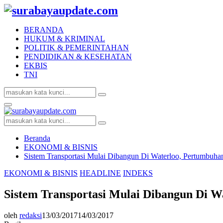
BERANDA
HUKUM & KRIMINAL
POLITIK & PEMERINTAHAN
PENDIDIKAN & KESEHATAN
EKBIS
TNI
Search
Search
for:
Facebook
Twitter
Youtube
Primary
Menu
Search
Search
for:
Beranda
EKONOMI & BISNIS
Sistem Transportasi Mulai Dibangun Di Waterloo, Pertumbuh
EKONOMI & BISNIS
HEADLINE
INDEKS
Sistem Transportasi Mulai Dibangun Di 
oleh
redaksi
13/03/2017
14/03/2017