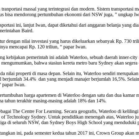
ranportasi massal yang terintegrasi dan modern. Sistem transportasi 
harus bisa mendorong pertumbuhan ekonomi dari NSW juga, ” ungkap Iw
ortasi ini, lanjut Iwan, dapat diketahui dari anggaran belanja yang 
erintahan Baird.
ruktur dengan nilai investasi yang harus dikeluarkan sebanyak Rp. 730 
ya mencapai Rp. 120 triliun, “ papar Iwan.
g kebijakan pemerintah ini adalah Waterloo, sebuah daerah inner-city su
 mengumumkan, bahwa stasiun kereta metro baru Sydney akan segera 
ada nilai properti di masa depan. Selain itu, Waterloo sendiri merupaka
nal berjumlah 34.4% dan yang menjadi manajer berjumlah 16,5%. Selai
 papar Iwan.
pertumbuhan harga apartemen di Waterloo dengan satu dan dua kamar 
ma tahun terakhir masing-masing adalah 18% dan 14%.
gai The Centre For Learning. Secara geografis, Waterloo di kelilingi ti
y of Technology Sydney. Untuk pendidikan menengah atas, Waterloo ju
tiga di seluruh NSW, dan Sydney Boys High School yang menduduki p
ngkan ini, pada semester kedua tahun 2017 ini, Crown Group akan m