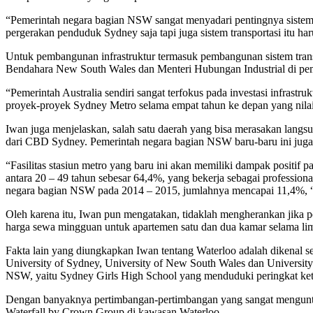
“Pemerintah negara bagian NSW sangat menyadari pentingnya sistem t
pergerakan penduduk Sydney saja tapi juga sistem transportasi itu 
Untuk pembangunan infrastruktur termasuk pembangunan sistem transp
Bendahara New South Wales dan Menteri Hubungan Industrial di pem
“Pemerintah Australia sendiri sangat terfokus pada investasi infrast
proyek-proyek Sydney Metro selama empat tahun ke depan yang nilain
Iwan juga menjelaskan, salah satu daerah yang bisa merasakan langsun
dari CBD Sydney. Pemerintah negara bagian NSW baru-baru ini juga
“Fasilitas stasiun metro yang baru ini akan memiliki dampak positif p
antara 20 – 49 tahun sebesar 64,4%, yang bekerja sebagai professio
negara bagian NSW pada 2014 – 2015, jumlahnya mencapai 11,4%, “
Oleh karena itu, Iwan pun mengatakan, tidaklah mengherankan jika 
harga sewa mingguan untuk apartemen satu dan dua kamar selama li
Fakta lain yang diungkapkan Iwan tentang Waterloo adalah dikenal seba
University of Sydney, University of New South Wales dan Universit
NSW, yaitu Sydney Girls High School yang menduduki peringkat ke
Dengan banyaknya pertimbangan-pertimbangan yang sangat menguntu
Waterfall by Crown Group di kawasan Waterloo.