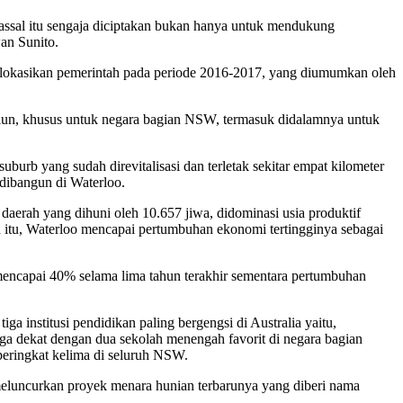
massal itu sengaja diciptakan bukan hanya untuk mendukung
an Sunito.
dialokasikan pemerintah pada periode 2016-2017, yang diumumkan oleh
triliun, khusus untuk negara bagian NSW, termasuk didalamnya untuk
burb yang sudah direvitalisasi dan terletak sekitar empat kilometer
dibangun di Waterloo.
n daerah yang dihuni oleh 10.657 jiwa, didominasi usia produktif
n itu, Waterloo mencapai pertumbuhan ekonomi tertingginya sebagai
mencapai 40% selama lima tahun terakhir sementara pertumbuhan
ga institusi pendidikan paling bergengsi di Australia yaitu,
ga dekat dengan dua sekolah menengah favorit di negara bagian
eringkat kelima di seluruh NSW.
eluncurkan proyek menara hunian terbarunya yang diberi nama